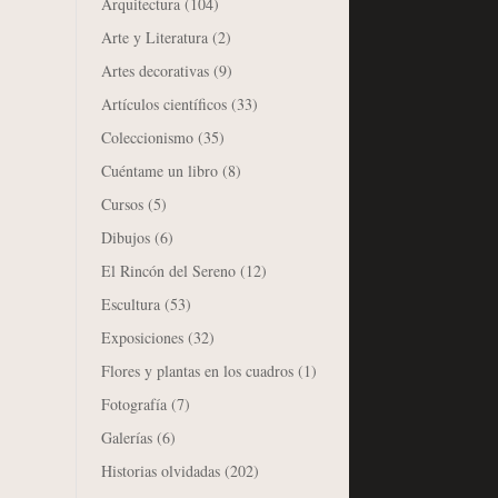
Arquitectura
(104)
Arte y Literatura
(2)
Artes decorativas
(9)
Artículos científicos
(33)
Coleccionismo
(35)
Cuéntame un libro
(8)
Cursos
(5)
Dibujos
(6)
El Rincón del Sereno
(12)
Escultura
(53)
Exposiciones
(32)
Flores y plantas en los cuadros
(1)
Fotografía
(7)
Galerías
(6)
Historias olvidadas
(202)