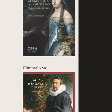
Cómpralo ya