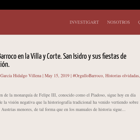
INVESTIGART
NOSOTROS
rroco en la Villa y Corte. San Isidro y sus fiestas de
ción.
 García Hidalgo Villena
|
May 15, 2019
|
#OrgulloBarroco
,
Historias olvidadas
,
 la monarquía de Felipe III, conocido como el Piadoso, sigue hoy en día
 la visión negativa que la historiografía tradicional ha venido vertiendo sobre 
Austrias menores, de tal forma que en los manuales de historia sigue...