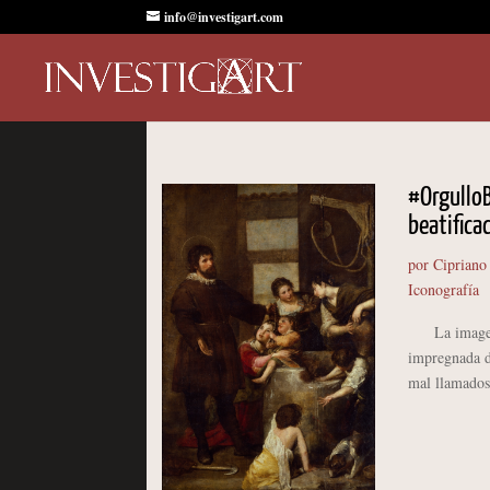
info@investigart.com
#OrgulloBa
beatifica
por
Cipriano
Iconografía
La imagen de
impregnada de
mal llamados 