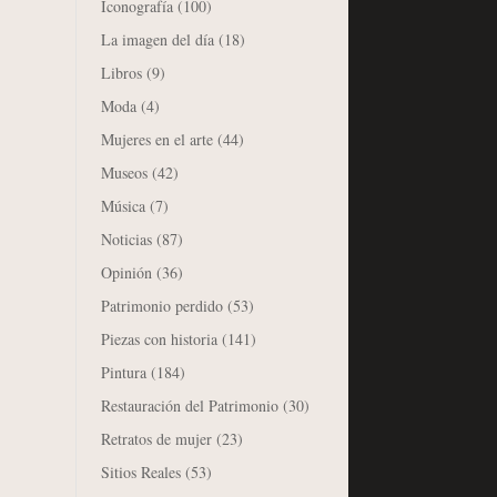
Iconografía
(100)
La imagen del día
(18)
Libros
(9)
Moda
(4)
Mujeres en el arte
(44)
Museos
(42)
Música
(7)
Noticias
(87)
Opinión
(36)
Patrimonio perdido
(53)
Piezas con historia
(141)
Pintura
(184)
Restauración del Patrimonio
(30)
Retratos de mujer
(23)
Sitios Reales
(53)