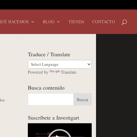
QUÉ HACEMOS
BLOG
TIENDA
CONTACTO
Traduce / Translate
Powered by
Translate
Busca contenido
los
Suscríbete a Investigart
Reproductor
de