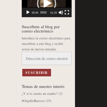
vídeo
00:00
01:29
Suscríbete al blog por
correo electrónico
Introduce tu correo electrónico para
suscribirte a este blog y recibir
avisos de nuevas entradas.
Dirección
de
correo
electrónico
SUSCRIBIR
Temas de nuestro interés
¿Y si te cuento un cuadro?
(2)
#OrgulloBarroco
(25)