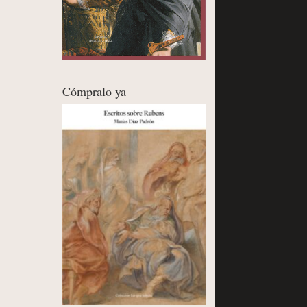
Cómpralo ya