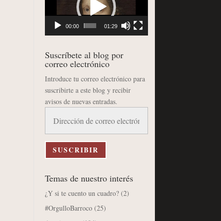
vídeo
00:00
01:29
Suscríbete al blog por
correo electrónico
Introduce tu correo electrónico para
suscribirte a este blog y recibir
avisos de nuevas entradas.
Dirección
de
correo
electrónico
SUSCRIBIR
Temas de nuestro interés
¿Y si te cuento un cuadro?
(2)
#OrgulloBarroco
(25)