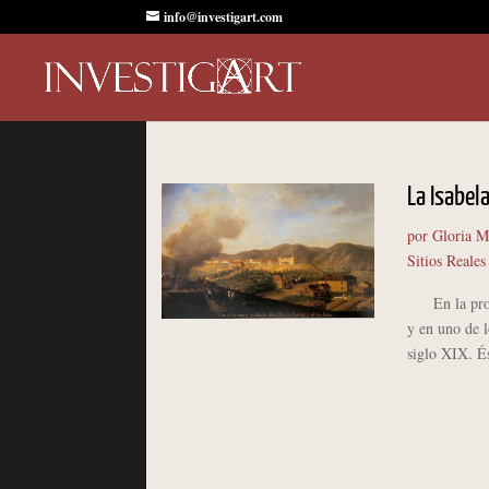
info@investigart.com
La Isabela
por
Gloria M
Sitios Reales
En la provin
y en uno de l
siglo XIX. És