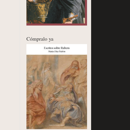
Cómpralo ya