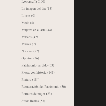
Iconografía
(100)
La imagen del día
(18)
Libros
(9)
Moda
(4)
Mujeres en el arte
(44)
Museos
(42)
Música
(7)
Noticias
(87)
Opinión
(36)
Patrimonio perdido
(53)
Piezas con historia
(141)
Pintura
(184)
Restauración del Patrimonio
(30)
Retratos de mujer
(23)
Sitios Reales
(53)