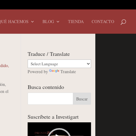
QUÉ HACEMOS
BLOG
TIENDA
CONTACTO
Traduce / Translate
rdido
,
Powered by
Translate
dón,
Busca contenido
en el
Suscríbete a Investigart
Reproductor
de