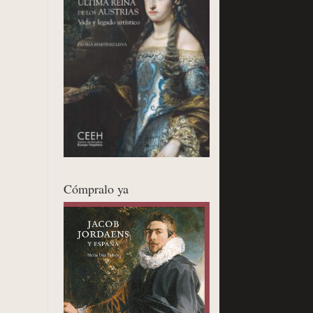
Cómpralo ya