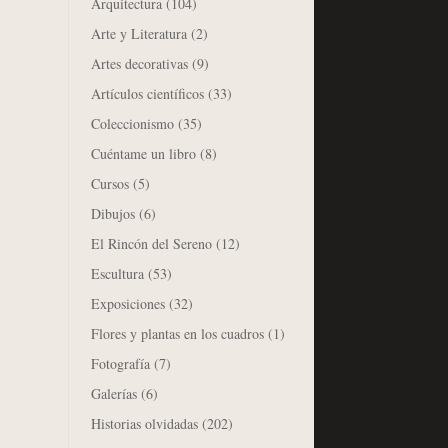
Arquitectura
(104)
Arte y Literatura
(2)
Artes decorativas
(9)
Artículos científicos
(33)
Coleccionismo
(35)
Cuéntame un libro
(8)
Cursos
(5)
Dibujos
(6)
El Rincón del Sereno
(12)
Escultura
(53)
Exposiciones
(32)
Flores y plantas en los cuadros
(1)
Fotografía
(7)
Galerías
(6)
Historias olvidadas
(202)