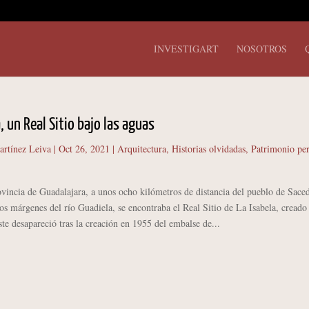
INVESTIGART
NOSOTROS
, un Real Sitio bajo las aguas
artínez Leiva
|
Oct 26, 2021
|
Arquitectura
,
Historias olvidadas
,
Patrimonio pe
cia de Guadalajara, a unos ocho kilómetros de distancia del pueblo de Sace
os márgenes del río Guadiela, se encontraba el Real Sitio de La Isabela, creado 
te desapareció tras la creación en 1955 del embalse de...