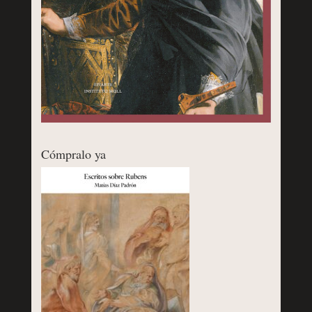
Cómpralo ya