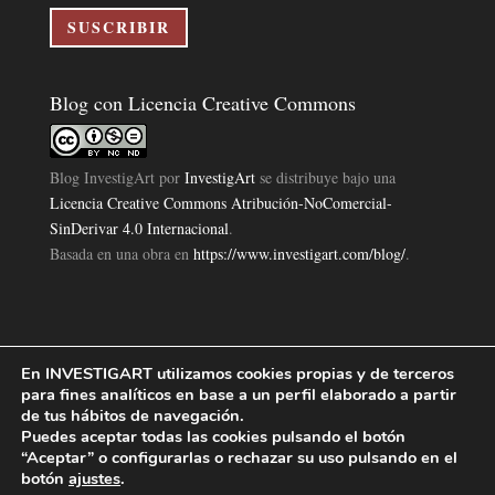
electrónico
SUSCRIBIR
Blog con Licencia Creative Commons
Blog InvestigArt
por
InvestigArt
se distribuye bajo una
Licencia Creative Commons Atribución-NoComercial-
SinDerivar 4.0 Internacional
.
Basada en una obra en
https://www.investigart.com/blog/
.
En INVESTIGART utilizamos cookies propias y de terceros
Política de Privacidad
Aviso Legal
Política de Cookies
|
|
|
para fines analíticos en base a un perfil elaborado a partir
Diseño Pagina Web 4U
Investigart Copyright © 2019. |
de tus hábitos de navegación.
Puedes aceptar todas las cookies pulsando el botón
“Aceptar” o configurarlas o rechazar su uso pulsando en el
botón
ajustes
.