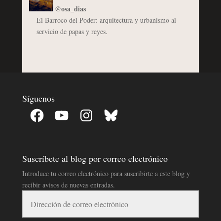
@osa_dias
El Barroco del Poder: arquitectura y urbanismo al
servicio de papas y reyes.
Síguenos
Facebook
YouTube
Instagram
Bluesky
Suscríbete al blog por correo electrónico
Introduce tu correo electrónico para suscribirte a este blog y
recibir avisos de nuevas entradas.
Dirección
de
correo