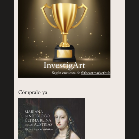
Cómpralo ya