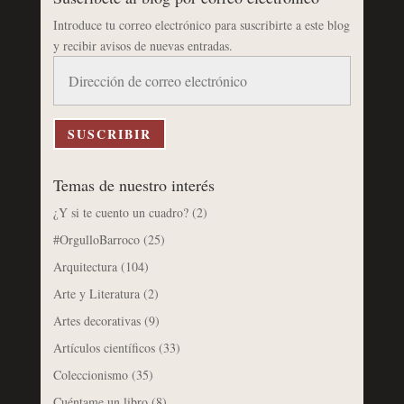
Introduce tu correo electrónico para suscribirte a este blog
y recibir avisos de nuevas entradas.
Dirección
de
correo
electrónico
SUSCRIBIR
Temas de nuestro interés
¿Y si te cuento un cuadro?
(2)
#OrgulloBarroco
(25)
Arquitectura
(104)
Arte y Literatura
(2)
Artes decorativas
(9)
Artículos científicos
(33)
Coleccionismo
(35)
Cuéntame un libro
(8)