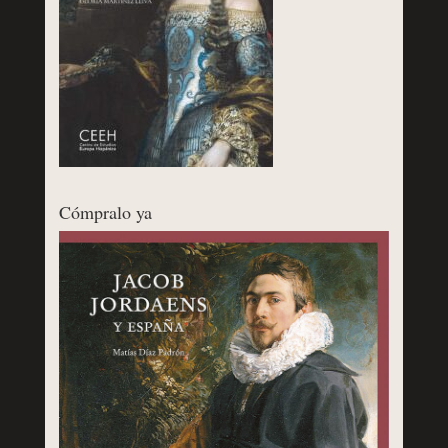
Cómpralo ya