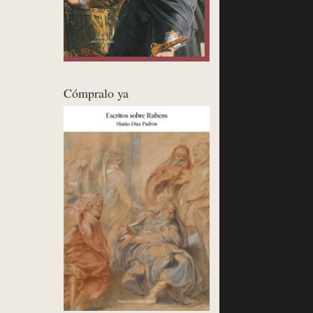
Cómpralo ya