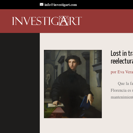
info@investigart.com
Lost in t
reelectu
por
Eva Vera
Que la famil
Florencia es 
mantenimiento