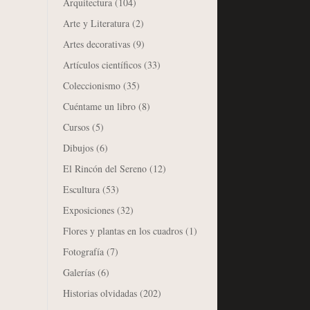
Arquitectura
(104)
Arte y Literatura
(2)
Artes decorativas
(9)
Artículos científicos
(33)
Coleccionismo
(35)
Cuéntame un libro
(8)
Cursos
(5)
Dibujos
(6)
El Rincón del Sereno
(12)
Escultura
(53)
Exposiciones
(32)
Flores y plantas en los cuadros
(1)
Fotografía
(7)
Galerías
(6)
Historias olvidadas
(202)