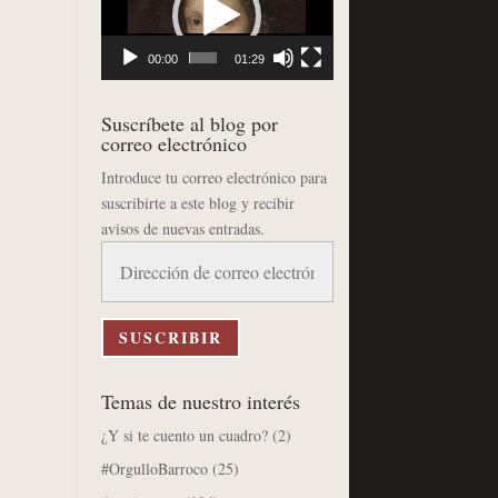
vídeo
00:00
01:29
Suscríbete al blog por
correo electrónico
Introduce tu correo electrónico para
suscribirte a este blog y recibir
avisos de nuevas entradas.
Dirección
de
correo
electrónico
SUSCRIBIR
Temas de nuestro interés
¿Y si te cuento un cuadro?
(2)
#OrgulloBarroco
(25)