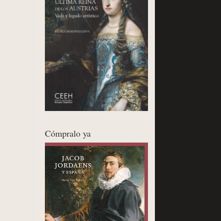
Cómpralo ya