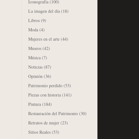
Iconografía
(100)
La imagen del día
(18)
Libros
(9)
Moda
(4)
Mujeres en el arte
(44)
Museos
(42)
Música
(7)
Noticias
(87)
Opinión
(36)
Patrimonio perdido
(53)
Piezas con historia
(141)
Pintura
(184)
Restauración del Patrimonio
(30)
Retratos de mujer
(23)
Sitios Reales
(53)