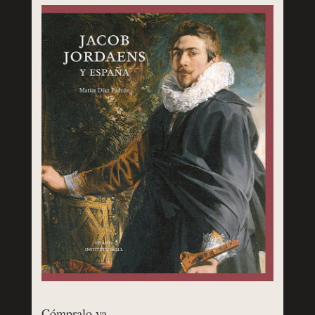
Cómpralo ya