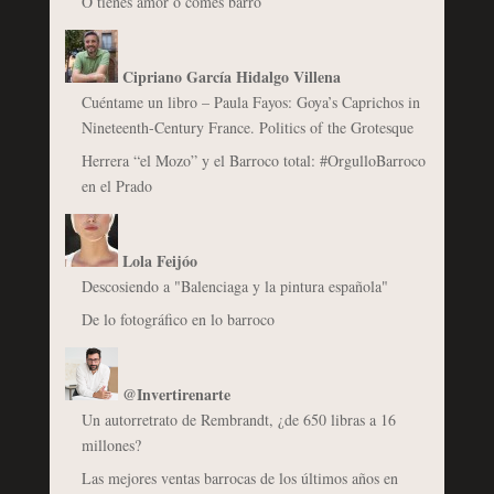
O tienes amor o comes barro
Cipriano García Hidalgo Villena
Cuéntame un libro – Paula Fayos: Goya’s Caprichos in
Nineteenth-Century France. Politics of the Grotesque
Herrera “el Mozo” y el Barroco total: #OrgulloBarroco
en el Prado
Lola Feijóo
Descosiendo a "Balenciaga y la pintura española"
De lo fotográfico en lo barroco
@Invertirenarte
Un autorretrato de Rembrandt, ¿de 650 libras a 16
millones?
Las mejores ventas barrocas de los últimos años en