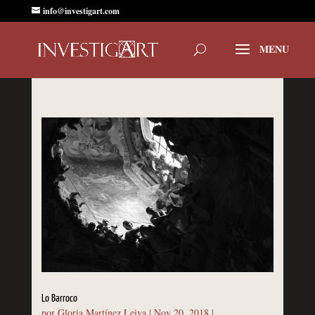
info@investigart.com
Lo Barroco
por
Gloria Martínez Leiva
|
Nov 20, 2018
|