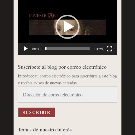
Reproductor
de
vídeo
00:00
01:29
Suscríbete al blog por correo electrónico
Introduce tu correo electrónico para suscribirte a este blog
y recibir avisos de nuevas entradas.
Dirección
de
correo
electrónico
SUSCRIBIR
Temas de nuestro interés