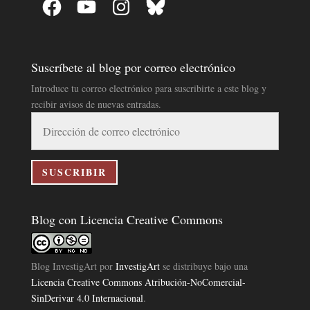
Suscríbete al blog por correo electrónico
Introduce tu correo electrónico para suscribirte a este blog y
recibir avisos de nuevas entradas.
Dirección
de
correo
electrónico
SUSCRIBIR
Blog con Licencia Creative Commons
Blog InvestigArt
por
InvestigArt
se distribuye bajo una
Licencia Creative Commons Atribución-NoComercial-
SinDerivar 4.0 Internacional
.