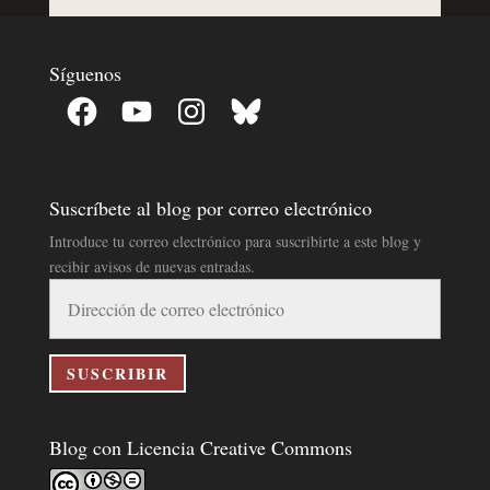
Síguenos
Facebook
YouTube
Instagram
Bluesky
Suscríbete al blog por correo electrónico
Introduce tu correo electrónico para suscribirte a este blog y
recibir avisos de nuevas entradas.
Dirección
de
correo
electrónico
SUSCRIBIR
Blog con Licencia Creative Commons