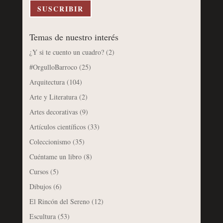
electrónico
SUSCRIBIR
Temas de nuestro interés
¿Y si te cuento un cuadro?
(2)
#OrgulloBarroco
(25)
Arquitectura
(104)
Arte y Literatura
(2)
Artes decorativas
(9)
Artículos científicos
(33)
Coleccionismo
(35)
Cuéntame un libro
(8)
Cursos
(5)
Dibujos
(6)
El Rincón del Sereno
(12)
Escultura
(53)