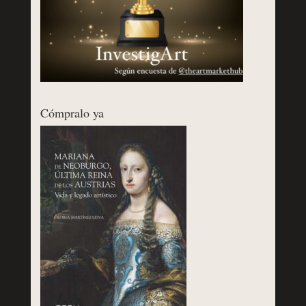
Cómpralo ya