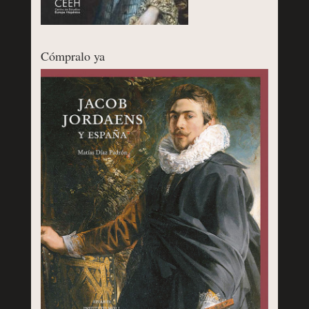
Cómpralo ya