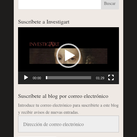
Suscríbete a Investigart
Reproductor
de
vídeo
00:00
01:29
Suscríbete al blog por correo electrónico
Introduce tu correo electrónico para suscribirte a este blog
y recibir avisos de nuevas entradas.
Dirección
de
correo