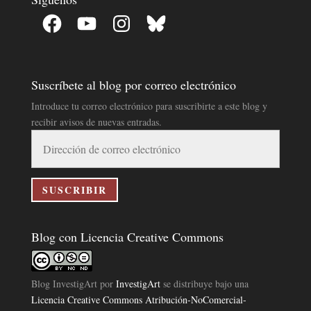
Facebook
YouTube
Instagram
Bluesky
Suscríbete al blog por correo electrónico
Introduce tu correo electrónico para suscribirte a este blog y
recibir avisos de nuevas entradas.
Dirección
de
correo
electrónico
SUSCRIBIR
Blog con Licencia Creative Commons
Blog InvestigArt
por
InvestigArt
se distribuye bajo una
Licencia Creative Commons Atribución-NoComercial-