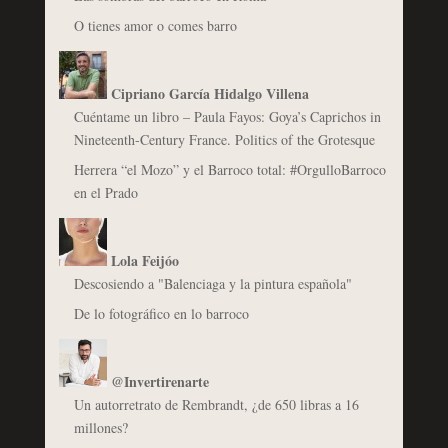
O tienes amor o comes barro
Cipriano García Hidalgo Villena
Cuéntame un libro – Paula Fayos: Goya’s Caprichos in
Nineteenth-Century France. Politics of the Grotesque
Herrera “el Mozo” y el Barroco total: #OrgulloBarroco
en el Prado
Lola Feijóo
Descosiendo a "Balenciaga y la pintura española"
De lo fotográfico en lo barroco
@Invertirenarte
Un autorretrato de Rembrandt, ¿de 650 libras a 16
millones?