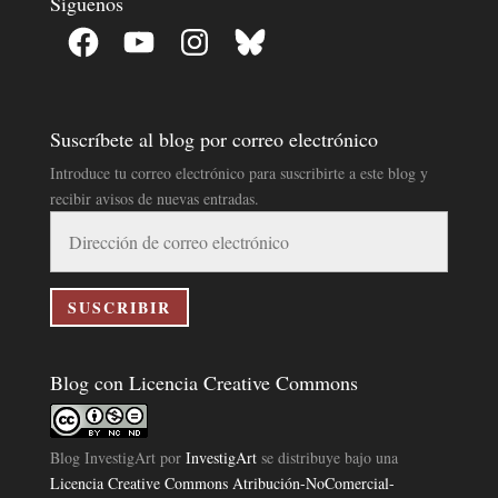
Síguenos
Facebook
YouTube
Instagram
Bluesky
Suscríbete al blog por correo electrónico
Introduce tu correo electrónico para suscribirte a este blog y
recibir avisos de nuevas entradas.
Dirección
de
correo
electrónico
SUSCRIBIR
Blog con Licencia Creative Commons
Blog InvestigArt
por
InvestigArt
se distribuye bajo una
Licencia Creative Commons Atribución-NoComercial-