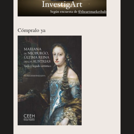
Cómpralo ya