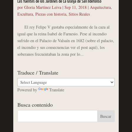
Las fuentes de los Jardines de La Granja de San Ildefonso
por
Gloria Martínez Leiva
|
Sep 11, 2018
|
Arquitectura
,
Escultura
,
Piezas con historia
,
Sitios Reales
El rey Felipe V gustaba especialmente de la caza al
igual que la reina Isabel de Farnesio. Pese al incendio
sufrido en el Palacio de Valsaín en 1682 (sobre el palacio,
el incendio y sus consecuencias ver el post aquí), los
soberanos frecuentaban la zona por lo...
Traduce / Translate
Powered by
Translate
Busca contenido