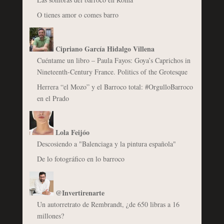
O tienes amor o comes barro
Cipriano García Hidalgo Villena
Cuéntame un libro – Paula Fayos: Goya’s Caprichos in
Nineteenth-Century France. Politics of the Grotesque
Herrera “el Mozo” y el Barroco total: #OrgulloBarroco
en el Prado
Lola Feijóo
Descosiendo a "Balenciaga y la pintura española"
De lo fotográfico en lo barroco
@Invertirenarte
Un autorretrato de Rembrandt, ¿de 650 libras a 16
millones?