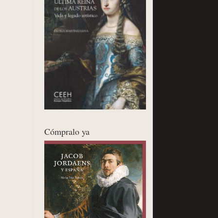
Cómpralo ya