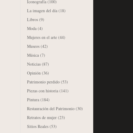
Iconografía
(100)
La imagen del día
(18)
Libros
(9)
Moda
(4)
Mujeres en el arte
(44)
Museos
(42)
Música
(7)
Noticias
(87)
Opinión
(36)
Patrimonio perdido
(53)
Piezas con historia
(141)
Pintura
(184)
Restauración del Patrimonio
(30)
Retratos de mujer
(23)
Sitios Reales
(53)