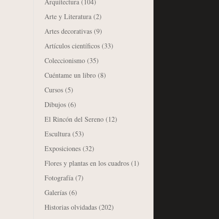
Arquitectura
(104)
Arte y Literatura
(2)
Artes decorativas
(9)
Artículos científicos
(33)
Coleccionismo
(35)
Cuéntame un libro
(8)
Cursos
(5)
Dibujos
(6)
El Rincón del Sereno
(12)
Escultura
(53)
Exposiciones
(32)
Flores y plantas en los cuadros
(1)
Fotografía
(7)
Galerías
(6)
Historias olvidadas
(202)