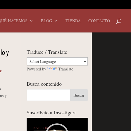
QUÉ HACEMOS
BLOG
TIENDA
CONTACTO
Traduce / Translate
llo y
Powered by
Translate
as
Busca contenido
a
ns y
Suscríbete a Investigart
Reproductor
de