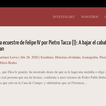
INVESTIGART
NOSOTROS
 ecuestre de Felipe IV por Pietro Tacca (I): A bajar el caba
pan
artínez Leiva
|
Abr 28, 2020
|
Escultura
,
Historias olvidadas
,
Iconografía
,
Piez
Sitios Reales
 que Dios le guarde, ha mostrado deseo de que se le haga una medalla o efige 
u real persona que sea de bronze, conforme a unos retratos de Pedro Pablo Rube
 la que está en la Casa de Campo: y sabiéndose que en Florencia...