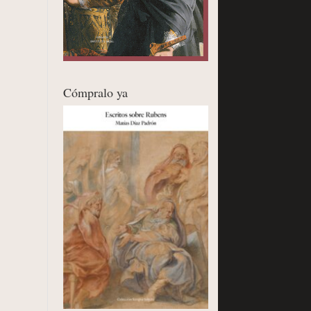
Cómpralo ya