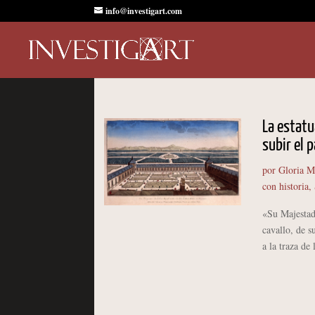
info@investigart.com
La estatua
subir el 
por
Gloria M
con historia
,
«Su Majestad,
cavallo, de s
a la traza de