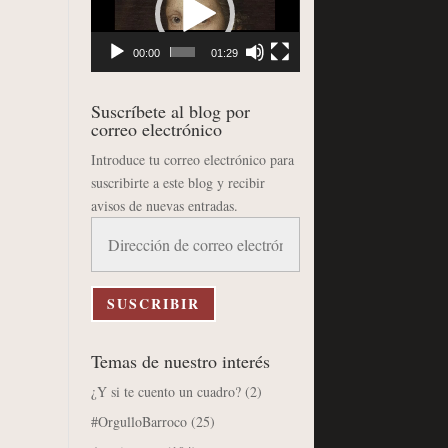
vídeo
00:00
01:29
Suscríbete al blog por
correo electrónico
Introduce tu correo electrónico para
suscribirte a este blog y recibir
avisos de nuevas entradas.
Dirección
de
correo
electrónico
SUSCRIBIR
Temas de nuestro interés
¿Y si te cuento un cuadro?
(2)
#OrgulloBarroco
(25)