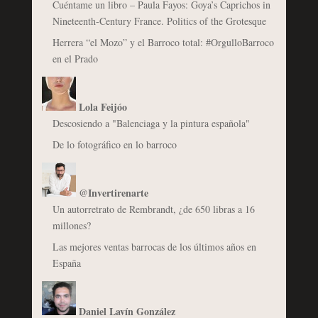
Cuéntame un libro – Paula Fayos: Goya’s Caprichos in
Nineteenth-Century France. Politics of the Grotesque
Herrera “el Mozo” y el Barroco total: #OrgulloBarroco
en el Prado
Lola Feijóo
Descosiendo a "Balenciaga y la pintura española"
De lo fotográfico en lo barroco
@Invertirenarte
Un autorretrato de Rembrandt, ¿de 650 libras a 16
millones?
Las mejores ventas barrocas de los últimos años en
España
Daniel Lavín González