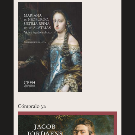
Cómpralo ya