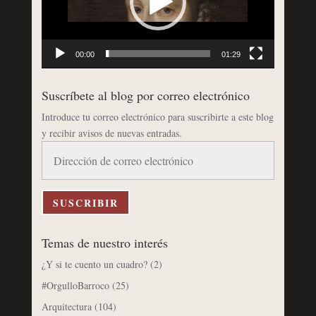
00:00
01:29
Suscríbete al blog por correo electrónico
Introduce tu correo electrónico para suscribirte a este blog
y recibir avisos de nuevas entradas.
Dirección
de
correo
electrónico
SUSCRIBIR
Temas de nuestro interés
¿Y si te cuento un cuadro?
(2)
#OrgulloBarroco
(25)
Arquitectura
(104)