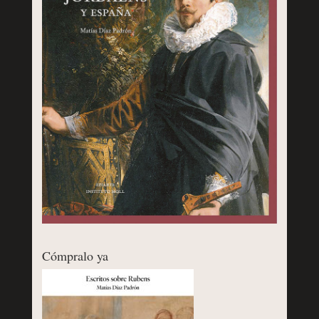
Cómpralo ya