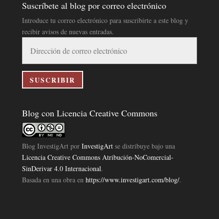
Suscríbete al blog por correo electrónico
Introduce tu correo electrónico para suscribirte a este blog y
recibir avisos de nuevas entradas.
Dirección
de
correo
electrónico
SUSCRIBIR
Blog con Licencia Creative Commons
Blog InvestigArt
por
InvestigArt
se distribuye bajo una
Licencia Creative Commons Atribución-NoComercial-
SinDerivar 4.0 Internacional
.
Basada en una obra en
https://www.investigart.com/blog/
.