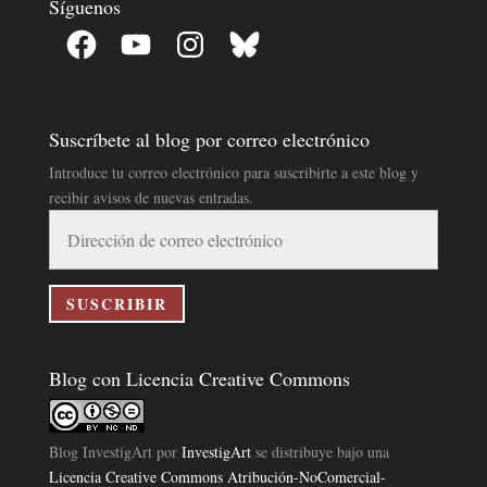
Síguenos
Facebook
YouTube
Instagram
Bluesky
Suscríbete al blog por correo electrónico
Introduce tu correo electrónico para suscribirte a este blog y
recibir avisos de nuevas entradas.
Dirección
de
correo
electrónico
SUSCRIBIR
Blog con Licencia Creative Commons
Blog InvestigArt
por
InvestigArt
se distribuye bajo una
Licencia Creative Commons Atribución-NoComercial-