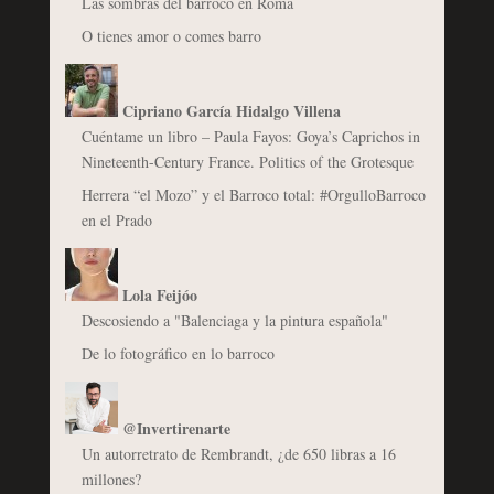
Las sombras del barroco en Roma
O tienes amor o comes barro
Cipriano García Hidalgo Villena
Cuéntame un libro – Paula Fayos: Goya’s Caprichos in
Nineteenth-Century France. Politics of the Grotesque
Herrera “el Mozo” y el Barroco total: #OrgulloBarroco
en el Prado
Lola Feijóo
Descosiendo a "Balenciaga y la pintura española"
De lo fotográfico en lo barroco
@Invertirenarte
Un autorretrato de Rembrandt, ¿de 650 libras a 16
millones?