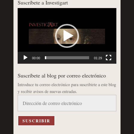
Suscríbete a Investigart
Reproductor
de
vídeo
00:00
01:29
Suscríbete al blog por correo electrónico
Introduce tu correo electrónico para suscribirte a este blog
y recibir avisos de nuevas entradas.
Dirección
de
correo
electrónico
SUSCRIBIR