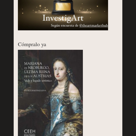
Cómpralo ya