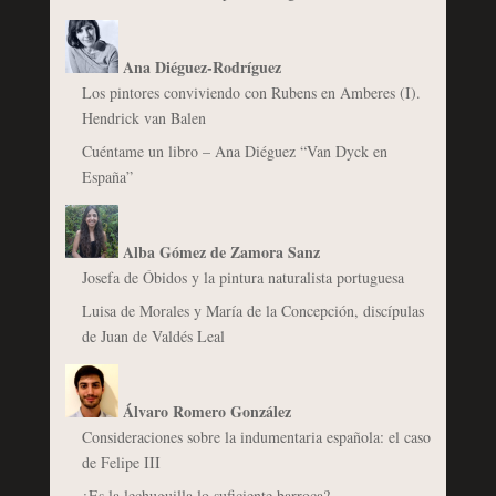
Ana Diéguez-Rodríguez
Los pintores conviviendo con Rubens en Amberes (I).
Hendrick van Balen
Cuéntame un libro – Ana Diéguez “Van Dyck en
España”
Alba Gómez de Zamora Sanz
Josefa de Óbidos y la pintura naturalista portuguesa
Luisa de Morales y María de la Concepción, discípulas
de Juan de Valdés Leal
Álvaro Romero González
Consideraciones sobre la indumentaria española: el caso
de Felipe III
¿Es la lechuguilla lo suficiente barroca?