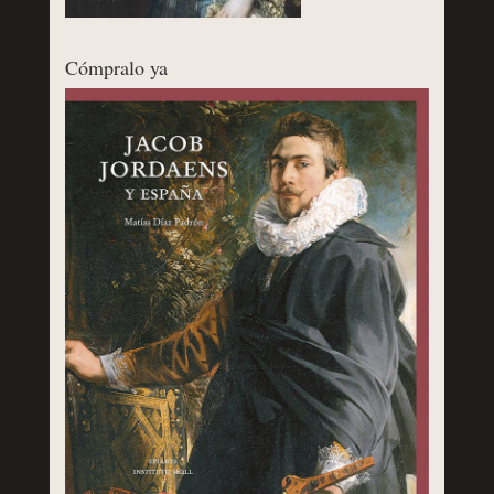
Cómpralo ya