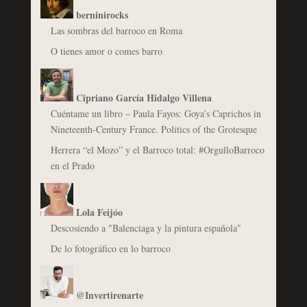
berninirocks
Las sombras del barroco en Roma
O tienes amor o comes barro
Cipriano García Hidalgo Villena
Cuéntame un libro – Paula Fayos: Goya’s Caprichos in
Nineteenth-Century France. Politics of the Grotesque
Herrera “el Mozo” y el Barroco total: #OrgulloBarroco
en el Prado
Lola Feijóo
Descosiendo a "Balenciaga y la pintura española"
De lo fotográfico en lo barroco
@Invertirenarte