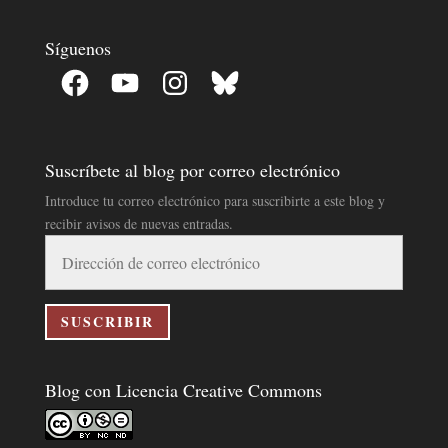
Síguenos
Facebook
YouTube
Instagram
Bluesky
Suscríbete al blog por correo electrónico
Introduce tu correo electrónico para suscribirte a este blog y
recibir avisos de nuevas entradas.
Dirección
de
correo
electrónico
SUSCRIBIR
Blog con Licencia Creative Commons