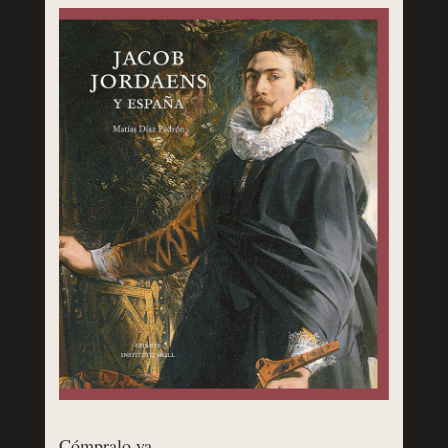
Cómpralo ya