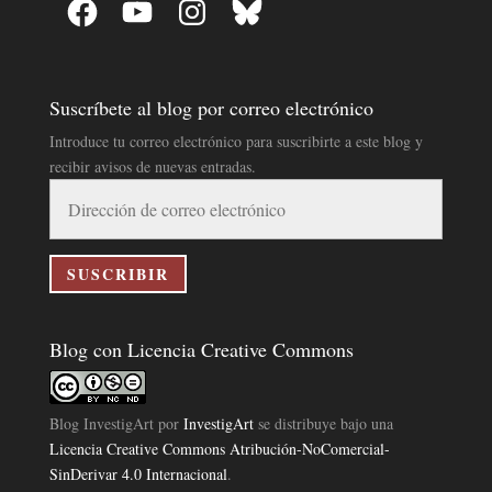
Facebook
YouTube
Instagram
Bluesky
Suscríbete al blog por correo electrónico
Introduce tu correo electrónico para suscribirte a este blog y
recibir avisos de nuevas entradas.
Dirección
de
correo
electrónico
SUSCRIBIR
Blog con Licencia Creative Commons
Blog InvestigArt
por
InvestigArt
se distribuye bajo una
Licencia Creative Commons Atribución-NoComercial-
SinDerivar 4.0 Internacional
.