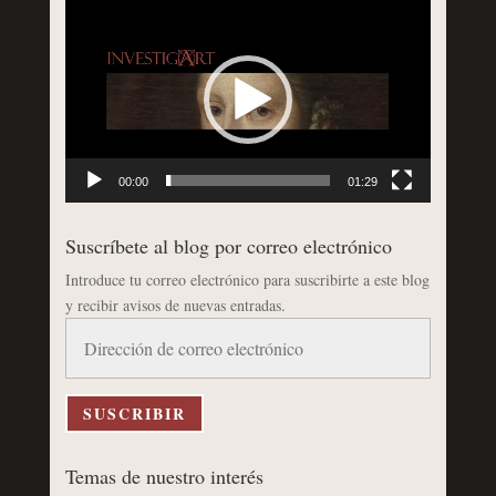
Reproductor
de
vídeo
00:00
01:29
Suscríbete al blog por correo electrónico
Introduce tu correo electrónico para suscribirte a este blog
y recibir avisos de nuevas entradas.
Dirección
de
correo
electrónico
SUSCRIBIR
Temas de nuestro interés