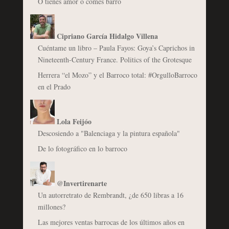
O tienes amor o comes barro
Cipriano García Hidalgo Villena
Cuéntame un libro – Paula Fayos: Goya’s Caprichos in
Nineteenth-Century France. Politics of the Grotesque
Herrera “el Mozo” y el Barroco total: #OrgulloBarroco
en el Prado
Lola Feijóo
Descosiendo a "Balenciaga y la pintura española"
De lo fotográfico en lo barroco
@Invertirenarte
Un autorretrato de Rembrandt, ¿de 650 libras a 16
millones?
Las mejores ventas barrocas de los últimos años en