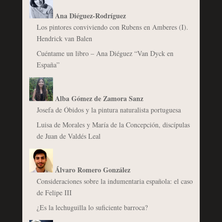
Ana Diéguez-Rodríguez
Los pintores conviviendo con Rubens en Amberes (I).
Hendrick van Balen
Cuéntame un libro – Ana Diéguez “Van Dyck en
España”
Alba Gómez de Zamora Sanz
Josefa de Óbidos y la pintura naturalista portuguesa
Luisa de Morales y María de la Concepción, discípulas
de Juan de Valdés Leal
Álvaro Romero González
Consideraciones sobre la indumentaria española: el caso
de Felipe III
¿Es la lechuguilla lo suficiente barroca?