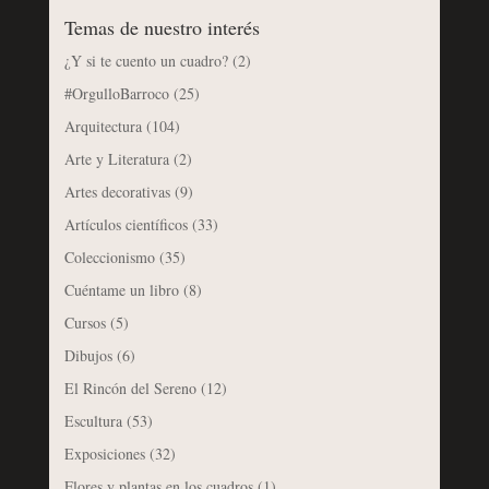
Temas de nuestro interés
¿Y si te cuento un cuadro?
(2)
#OrgulloBarroco
(25)
Arquitectura
(104)
Arte y Literatura
(2)
Artes decorativas
(9)
Artículos científicos
(33)
Coleccionismo
(35)
Cuéntame un libro
(8)
Cursos
(5)
Dibujos
(6)
El Rincón del Sereno
(12)
Escultura
(53)
Exposiciones
(32)
Flores y plantas en los cuadros
(1)