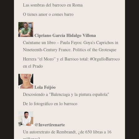
Las sombras del barroco en Roma
O tienes amor o comes barro
Cipriano García Hidalgo Villena
Cuéntame un libro – Paula Fayos: Goya’s Caprichos in
Nineteenth-Century France. Politics of the Grotesque
Herrera “el Mozo” y el Barroco total: #OrgulloBarroco
en el Prado
Lola Feijóo
Descosiendo a "Balenciaga y la pintura española"
De lo fotográfico en lo barroco
@Invertirenarte
Un autorretrato de Rembrandt, ¿de 650 libras a 16
millones?