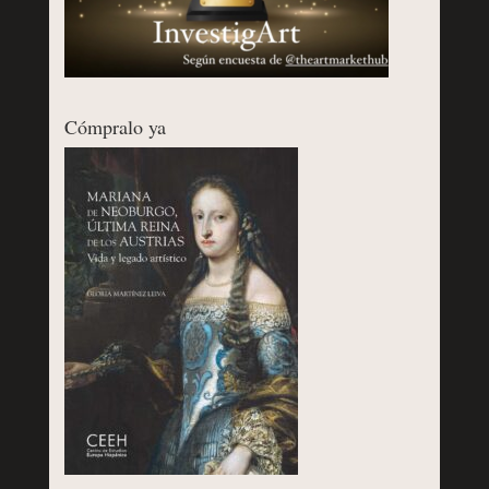
Cómpralo ya