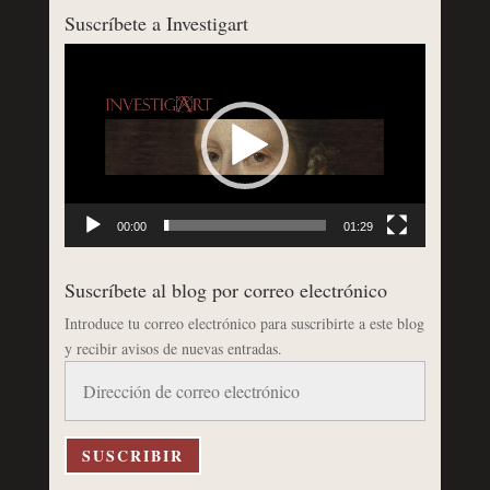
Suscríbete a Investigart
Reproductor
de
vídeo
00:00
01:29
Suscríbete al blog por correo electrónico
Introduce tu correo electrónico para suscribirte a este blog
y recibir avisos de nuevas entradas.
Dirección
de
correo
electrónico
SUSCRIBIR