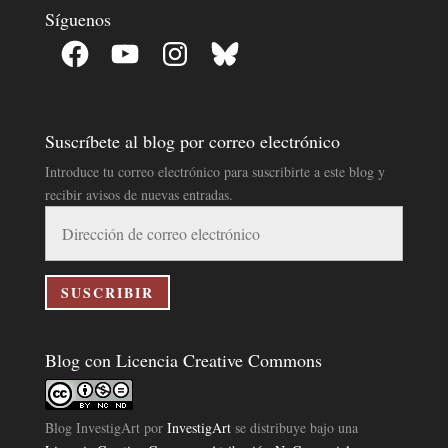
Síguenos
Facebook
YouTube
Instagram
Bluesky
Suscríbete al blog por correo electrónico
Introduce tu correo electrónico para suscribirte a este blog y
recibir avisos de nuevas entradas.
Dirección
de
correo
electrónico
SUSCRIBIR
Blog con Licencia Creative Commons
Blog InvestigArt
por
InvestigArt
se distribuye bajo una