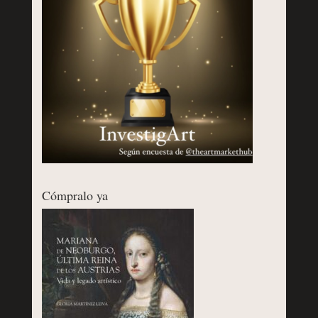
Cómpralo ya