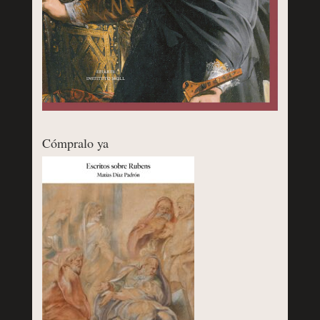
Cómpralo ya