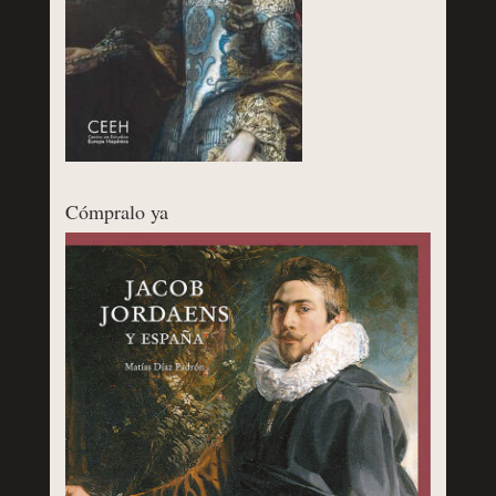
Cómpralo ya