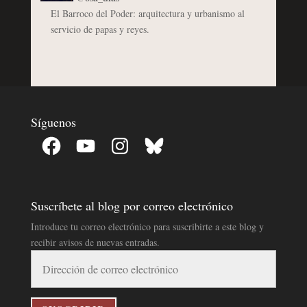
El Barroco del Poder: arquitectura y urbanismo al
servicio de papas y reyes.
Síguenos
Facebook
YouTube
Instagram
Bluesky
Suscríbete al blog por correo electrónico
Introduce tu correo electrónico para suscribirte a este blog y
recibir avisos de nuevas entradas.
Dirección
de
correo
electrónico