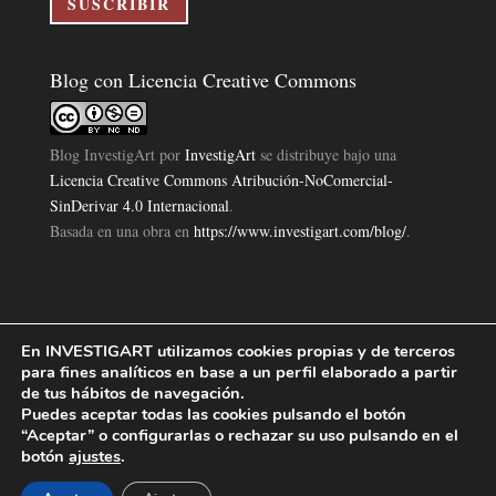
SUSCRIBIR
Blog con Licencia Creative Commons
Blog InvestigArt
por
InvestigArt
se distribuye bajo una
Licencia Creative Commons Atribución-NoComercial-
SinDerivar 4.0 Internacional
.
Basada en una obra en
https://www.investigart.com/blog/
.
En INVESTIGART utilizamos cookies propias y de terceros
Política de Privacidad
Aviso Legal
Política de Cookies
|
|
|
para fines analíticos en base a un perfil elaborado a partir
Diseño Pagina Web 4U
Investigart Copyright © 2019. |
de tus hábitos de navegación.
Puedes aceptar todas las cookies pulsando el botón
“Aceptar” o configurarlas o rechazar su uso pulsando en el
botón
ajustes
.