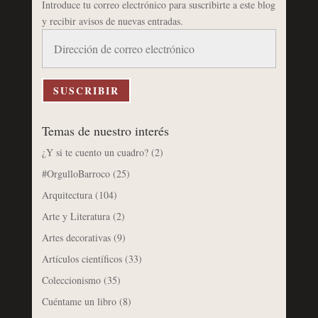
Introduce tu correo electrónico para suscribirte a este blog
y recibir avisos de nuevas entradas.
Dirección
de
correo
electrónico
SUSCRIBIR
Temas de nuestro interés
¿Y si te cuento un cuadro?
(2)
#OrgulloBarroco
(25)
Arquitectura
(104)
Arte y Literatura
(2)
Artes decorativas
(9)
Artículos científicos
(33)
Coleccionismo
(35)
Cuéntame un libro
(8)