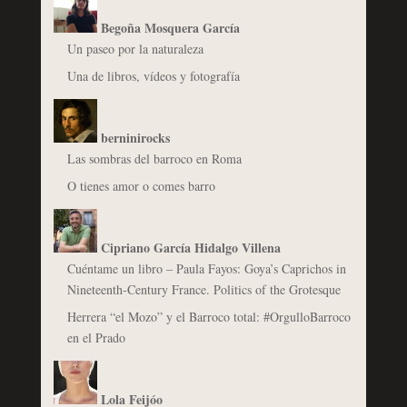
Begoña Mosquera García
Un paseo por la naturaleza
Una de libros, vídeos y fotografía
berninirocks
Las sombras del barroco en Roma
O tienes amor o comes barro
Cipriano García Hidalgo Villena
Cuéntame un libro – Paula Fayos: Goya’s Caprichos in
Nineteenth-Century France. Politics of the Grotesque
Herrera “el Mozo” y el Barroco total: #OrgulloBarroco
en el Prado
Lola Feijóo