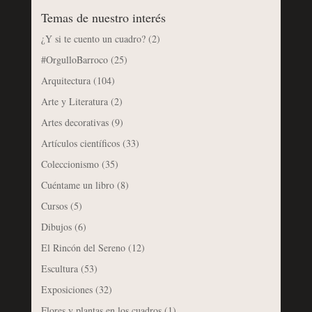
Temas de nuestro interés
¿Y si te cuento un cuadro?
(2)
#OrgulloBarroco
(25)
Arquitectura
(104)
Arte y Literatura
(2)
Artes decorativas
(9)
Artículos científicos
(33)
Coleccionismo
(35)
Cuéntame un libro
(8)
Cursos
(5)
Dibujos
(6)
El Rincón del Sereno
(12)
Escultura
(53)
Exposiciones
(32)
Flores y plantas en los cuadros
(1)