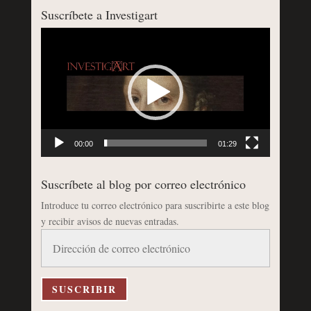
Suscríbete a Investigart
Reproductor
de
vídeo
00:00
01:29
Suscríbete al blog por correo electrónico
Introduce tu correo electrónico para suscribirte a este blog
y recibir avisos de nuevas entradas.
Dirección
de
correo
electrónico
SUSCRIBIR