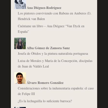
Ana Diéguez-Rodríguez
Los pintores conviviendo con Rubens en Amberes (I).
Hendrick van Balen
Cuéntame un libro – Ana Diéguez “Van Dyck en
España”
Alba Gómez de Zamora Sanz
Josefa de Óbidos y la pintura naturalista portuguesa
Luisa de Morales y María de la Concepción, discípulas
de Juan de Valdés Leal
Álvaro Romero González
Consideraciones sobre la indumentaria española: el caso
de Felipe III
¿Es la lechuguilla lo suficiente barroca?