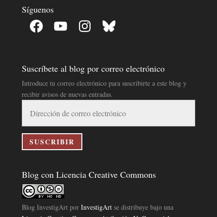
Síguenos
Facebook
YouTube
Instagram
Bluesky
Suscríbete al blog por correo electrónico
Introduce tu correo electrónico para suscribirte a este blog y
recibir avisos de nuevas entradas.
Dirección
de
correo
electrónico
SUSCRIBIR
Blog con Licencia Creative Commons
Blog InvestigArt
por
InvestigArt
se distribuye bajo una