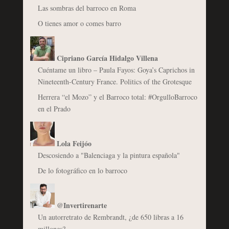
Las sombras del barroco en Roma
O tienes amor o comes barro
Cipriano García Hidalgo Villena
Cuéntame un libro – Paula Fayos: Goya’s Caprichos in
Nineteenth-Century France. Politics of the Grotesque
Herrera “el Mozo” y el Barroco total: #OrgulloBarroco
en el Prado
Lola Feijóo
Descosiendo a "Balenciaga y la pintura española"
De lo fotográfico en lo barroco
@Invertirenarte
Un autorretrato de Rembrandt, ¿de 650 libras a 16
millones?