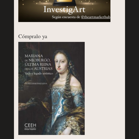
Cómpralo ya