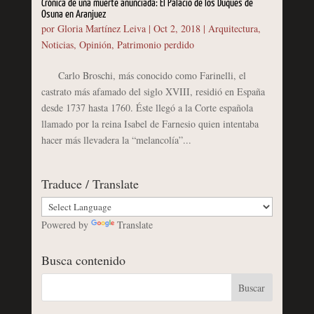
Crónica de una muerte anunciada: El Palacio de los Duques de
Osuna en Aranjuez
por
Gloria Martínez Leiva
|
Oct 2, 2018
|
Arquitectura
,
Noticias
,
Opinión
,
Patrimonio perdido
Carlo Broschi, más conocido como Farinelli, el
castrato más afamado del siglo XVIII, residió en España
desde 1737 hasta 1760. Éste llegó a la Corte española
llamado por la reina Isabel de Farnesio quien intentaba
hacer más llevadera la “melancolía”...
Traduce / Translate
Powered by
Translate
Busca contenido