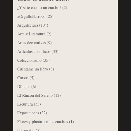
¿Y si te cuento un cuadro?
(2)
#OrgulloBarroco
(25)
Arquitectura
(104)
Arte y Literatura
(2)
Artes decorativas
(9)
Artículos científicos
(33)
Coleccionismo
(35)
Cuéntame un libro
(8)
Cursos
(5)
Dibujos
(6)
El Rincón del Sereno
(12)
Escultura
(53)
Exposiciones
(32)
Flores y plantas en los cuadros
(1)
Fotografía
(7)