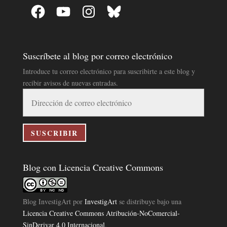
Facebook
YouTube
Instagram
Bluesky
Suscríbete al blog por correo electrónico
Introduce tu correo electrónico para suscribirte a este blog y
recibir avisos de nuevas entradas.
Dirección
de
correo
electrónico
SUSCRIBIR
Blog con Licencia Creative Commons
Blog InvestigArt
por
InvestigArt
se distribuye bajo una
Licencia Creative Commons Atribución-NoComercial-
SinDerivar 4.0 Internacional
.