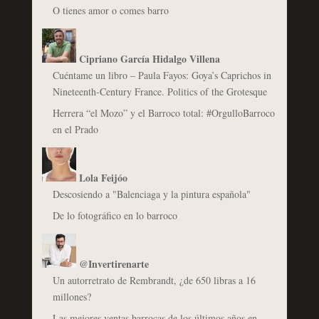
O tienes amor o comes barro
Cipriano García Hidalgo Villena
Cuéntame un libro – Paula Fayos: Goya’s Caprichos in
Nineteenth-Century France. Politics of the Grotesque
Herrera “el Mozo” y el Barroco total: #OrgulloBarroco
en el Prado
Lola Feijóo
Descosiendo a "Balenciaga y la pintura española"
De lo fotográfico en lo barroco
@Invertirenarte
Un autorretrato de Rembrandt, ¿de 650 libras a 16
millones?
Las mejores ventas barrocas de los últimos años en