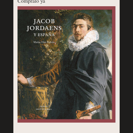
Cómpralo ya