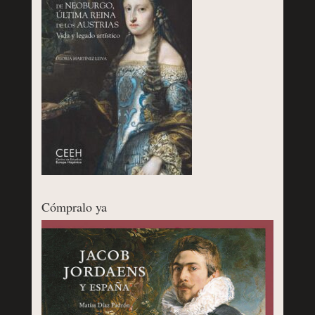
Cómpralo ya