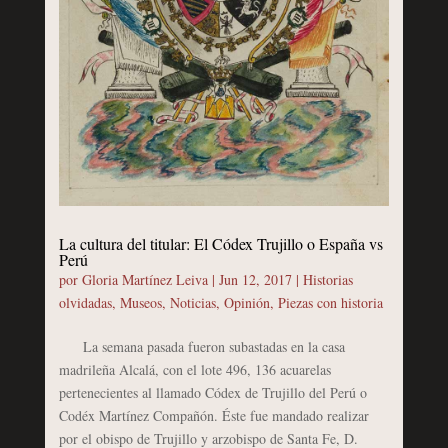
La cultura del titular: El Códex Trujillo o España vs
Perú
por
Gloria Martínez Leiva
|
Jun 12, 2017
|
Historias
olvidadas
,
Museos
,
Noticias
,
Opinión
,
Piezas con historia
La semana pasada fueron subastadas en la casa
madrileña Alcalá, con el lote 496, 136 acuarelas
pertenecientes al llamado Códex de Trujillo del Perú o
Codéx Martínez Compañón. Éste fue mandado realizar
por el obispo de Trujillo y arzobispo de Santa Fe, D.