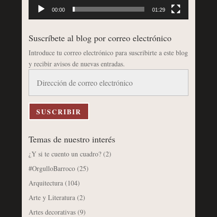
00:00
01:29
Suscríbete al blog por correo electrónico
Introduce tu correo electrónico para suscribirte a este blog
y recibir avisos de nuevas entradas.
Dirección
de
correo
electrónico
SUSCRIBIR
Temas de nuestro interés
¿Y si te cuento un cuadro?
(2)
#OrgulloBarroco
(25)
Arquitectura
(104)
Arte y Literatura
(2)
Artes decorativas
(9)