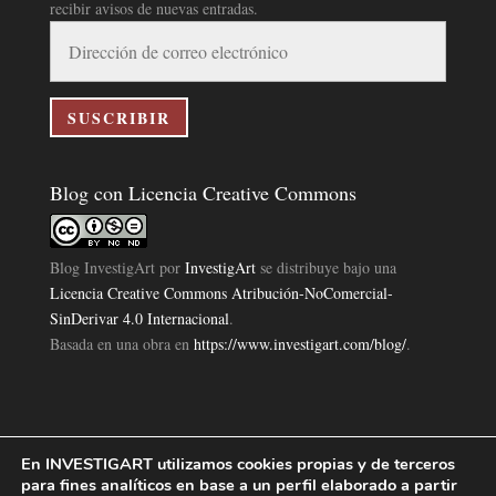
recibir avisos de nuevas entradas.
Dirección
de
correo
electrónico
SUSCRIBIR
Blog con Licencia Creative Commons
Blog InvestigArt
por
InvestigArt
se distribuye bajo una
Licencia Creative Commons Atribución-NoComercial-
SinDerivar 4.0 Internacional
.
Basada en una obra en
https://www.investigart.com/blog/
.
En INVESTIGART utilizamos cookies propias y de terceros
Política de Privacidad
Aviso Legal
Política de Cookies
|
|
|
para fines analíticos en base a un perfil elaborado a partir