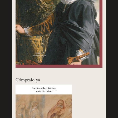
Cómpralo ya