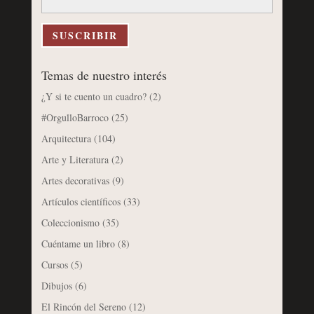
correo
electrónico
SUSCRIBIR
Temas de nuestro interés
¿Y si te cuento un cuadro?
(2)
#OrgulloBarroco
(25)
Arquitectura
(104)
Arte y Literatura
(2)
Artes decorativas
(9)
Artículos científicos
(33)
Coleccionismo
(35)
Cuéntame un libro
(8)
Cursos
(5)
Dibujos
(6)
El Rincón del Sereno
(12)