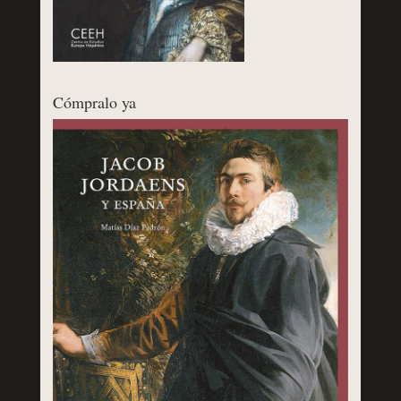
Cómpralo ya