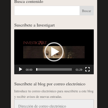
Busca contenido
Suscríbete a Investigart
Reproductor
de
vídeo
00:00
01:29
Suscríbete al blog por correo electrónico
Introduce tu correo electrónico para suscribirte a este blog
y recibir avisos de nuevas entradas.
Dirección
de