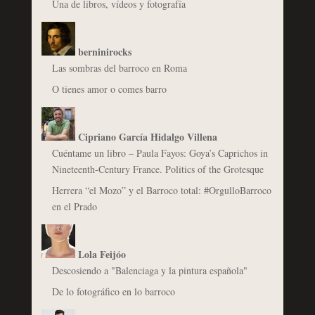
Una de libros, vídeos y fotografía
berninirocks
Las sombras del barroco en Roma
O tienes amor o comes barro
Cipriano García Hidalgo Villena
Cuéntame un libro – Paula Fayos: Goya’s Caprichos in
Nineteenth-Century France. Politics of the Grotesque
Herrera “el Mozo” y el Barroco total: #OrgulloBarroco
en el Prado
Lola Feijóo
Descosiendo a "Balenciaga y la pintura española"
De lo fotográfico en lo barroco