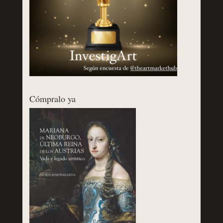
Cómpralo ya