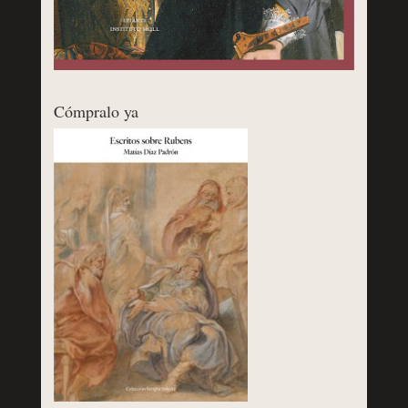
Cómpralo ya