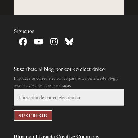
Síguenos
Facebook
YouTube
Instagram
Bluesky
Suscríbete al blog por correo electrónico
Introduce tu correo electrónico para suscribirte a este blog y
recibir avisos de nuevas entradas.
Dirección
de
correo
electrónico
SUSCRIBIR
Blog con Licencia Creative Commons