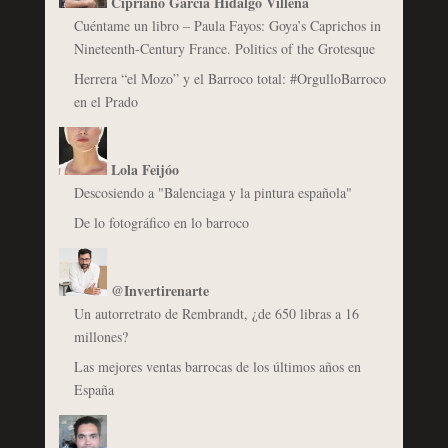
Cipriano García Hidalgo Villena
Cuéntame un libro – Paula Fayos: Goya’s Caprichos in
Nineteenth-Century France. Politics of the Grotesque
Herrera “el Mozo” y el Barroco total: #OrgulloBarroco
en el Prado
Lola Feijóo
Descosiendo a "Balenciaga y la pintura española"
De lo fotográfico en lo barroco
@Invertirenarte
Un autorretrato de Rembrandt, ¿de 650 libras a 16
millones?
Las mejores ventas barrocas de los últimos años en
España