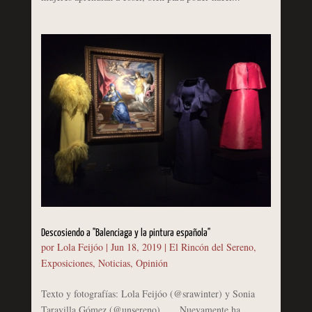
Descosiendo a "Balenciaga y la pintura española"
por
Lola Feijóo
|
Jun 18, 2019
|
El Rincón del Sereno
,
Exposiciones
,
Noticias
,
Opinión
Texto y fotografías: Lola Feijóo (@srawinter) y Sonia
Taravilla Gómez (@unsereno) Nuevamente ha