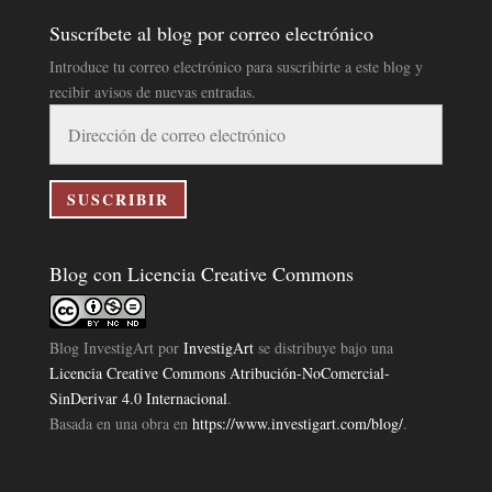
Suscríbete al blog por correo electrónico
Introduce tu correo electrónico para suscribirte a este blog y
recibir avisos de nuevas entradas.
Dirección
de
correo
electrónico
SUSCRIBIR
Blog con Licencia Creative Commons
Blog InvestigArt
por
InvestigArt
se distribuye bajo una
Licencia Creative Commons Atribución-NoComercial-
SinDerivar 4.0 Internacional
.
Basada en una obra en
https://www.investigart.com/blog/
.