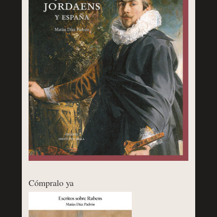
Cómpralo ya