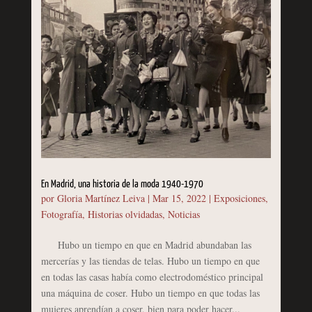
En Madrid, una historia de la moda 1940-1970
por
Gloria Martínez Leiva
|
Mar 15, 2022
|
Exposiciones
,
Fotografía
,
Historias olvidadas
,
Noticias
Hubo un tiempo en que en Madrid abundaban las
mercerías y las tiendas de telas. Hubo un tiempo en que
en todas las casas había como electrodoméstico principal
una máquina de coser. Hubo un tiempo en que todas las
mujeres aprendían a coser, bien para poder hacer...