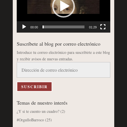
00:00
01:29
Suscríbete al blog por correo electrónico
Introduce tu correo electrónico para suscribirte a este blog
y recibir avisos de nuevas entradas.
Dirección
de
correo
electrónico
SUSCRIBIR
Temas de nuestro interés
¿Y si te cuento un cuadro?
(2)
#OrgulloBarroco
(25)