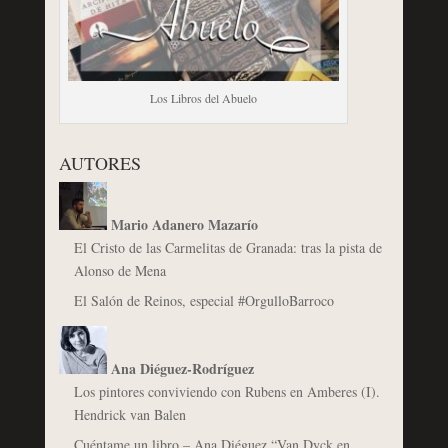
Los Libros del Abuelo
AUTORES
Mario Adanero Mazarío
El Cristo de las Carmelitas de Granada: tras la pista de
Alonso de Mena
El Salón de Reinos, especial #OrgulloBarroco
Ana Diéguez-Rodríguez
Los pintores conviviendo con Rubens en Amberes (I).
Hendrick van Balen
Cuéntame un libro – Ana Diéguez “Van Dyck en