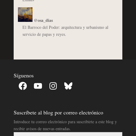
@osa_dias
El Barroco del Poder: arquitectura y urbanismo al
servicio de papas y reyes.
Síguenos
Facebook
YouTube
Instagram
Bluesky
Suscríbete al blog por correo electrónico
Introduce tu correo electrónico para suscribirte a este blog y
recibir avisos de nuevas entradas.
Dirección