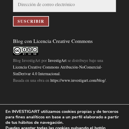
de
correo
electrónico
SUSCRIBIR
Blog con Licencia Creative Commons
Blog InvestigArt
por
InvestigArt
se distribuye bajo una
Licencia Creative Commons Atribución-NoComercial-
SinDerivar 4.0 Internacional
.
Basada en una obra en
https://www.investigart.com/blog/
.
En INVESTIGART utilizamos cookies propias y de terceros
Política de Privacidad
Aviso Legal
Política de Cookies
|
|
|
para fines analíticos en base a un perfil elaborado a partir
Diseño Pagina Web 4U
Investigart Copyright © 2019. |
de tus hábitos de navegación.
Puedes aceptar todas las cookies pulsando el botón