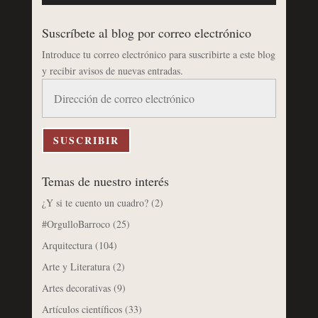
Suscríbete al blog por correo electrónico
Introduce tu correo electrónico para suscribirte a este blog
y recibir avisos de nuevas entradas.
Dirección
de
correo
electrónico
SUSCRIBIR
Temas de nuestro interés
¿Y si te cuento un cuadro?
(2)
#OrgulloBarroco
(25)
Arquitectura
(104)
Arte y Literatura
(2)
Artes decorativas
(9)
Artículos científicos
(33)