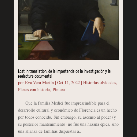
Lost in translation: de la importancia de la investigación y la
reelectura documental
por
Eva Vera Martín
|
Oct 11, 2022
|
Historias olvidadas
,
Piezas con historia
,
Pintura
Que la familia Medici fue imprescindible para el
desarrollo cultural y económico de Florencia es un hecho
por todos conocido. Sin embargo, su ascenso al poder (y
su posterior mantenimiento) no fue una hazaña épica, sino
una alianza de familias dispuestas a...