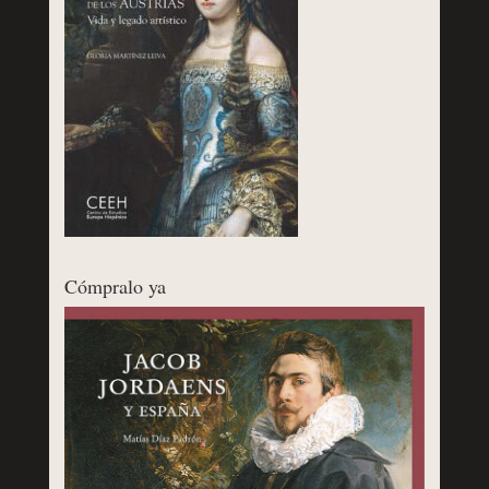
Cómpralo ya