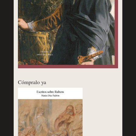
Cómpralo ya