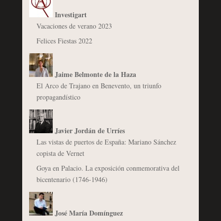
Investigart
Vacaciones de verano 2023
Felices Fiestas 2022
Jaime Belmonte de la Haza
El Arco de Trajano en Benevento, un triunfo
propagandístico
Javier Jordán de Urríes
Las vistas de puertos de España: Mariano Sánchez
copista de Vernet
Goya en Palacio. La exposición conmemorativa del
bicentenario (1746-1946)
José María Domínguez