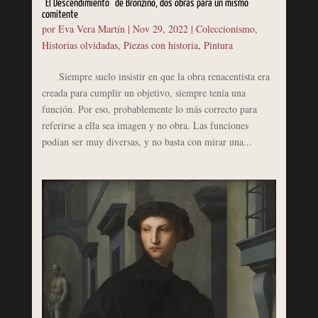
“El Descendimiento” de Bronzino, dos obras para un mismo
comitente
por
Eva Vera Martín
|
Nov 29, 2022
|
Coleccionismo
,
Historias olvidadas
,
Piezas con historia
,
Pintura
Siempre suelo insistir en que la obra renacentista era
creada para cumplir un objetivo, siempre tenía una
función. Por eso, probablemente lo más correcto para
referirse a ella sea imagen y no obra. Las funciones
podían ser muy diversas, y no basta con mirar una...