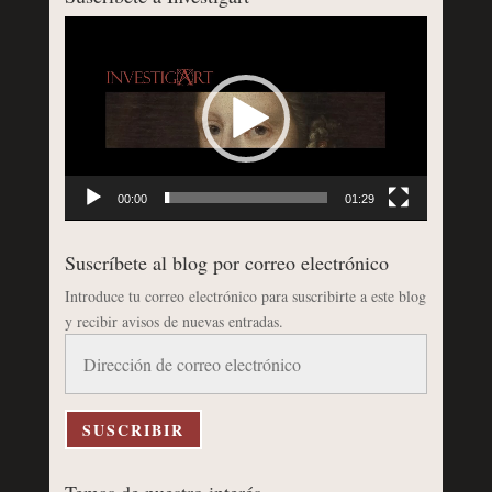
Reproductor
de
vídeo
00:00
01:29
Suscríbete al blog por correo electrónico
Introduce tu correo electrónico para suscribirte a este blog
y recibir avisos de nuevas entradas.
Dirección
de
correo
electrónico
SUSCRIBIR
Temas de nuestro interés