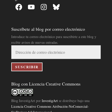
Facebook
YouTube
Instagram
Bluesky
Suscríbete al blog por correo electrónico
Introduce tu correo electrónico para suscribirte a este blog y
recibir avisos de nuevas entradas.
Dirección
de
correo
electrónico
SUSCRIBIR
Blog con Licencia Creative Commons
Blog InvestigArt
por
InvestigArt
se distribuye bajo una
Licencia Creative Commons Atribución-NoComercial-