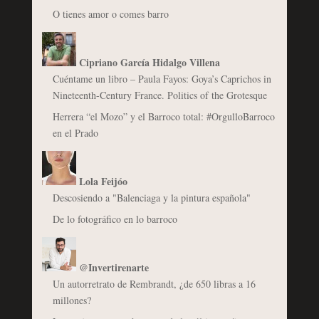
O tienes amor o comes barro
Cipriano García Hidalgo Villena
Cuéntame un libro – Paula Fayos: Goya’s Caprichos in
Nineteenth-Century France. Politics of the Grotesque
Herrera “el Mozo” y el Barroco total: #OrgulloBarroco
en el Prado
Lola Feijóo
Descosiendo a "Balenciaga y la pintura española"
De lo fotográfico en lo barroco
@Invertirenarte
Un autorretrato de Rembrandt, ¿de 650 libras a 16
millones?