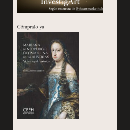
Cómpralo ya