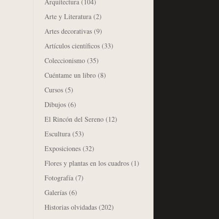
Arquitectura
(104)
Arte y Literatura
(2)
Artes decorativas
(9)
Artículos científicos
(33)
Coleccionismo
(35)
Cuéntame un libro
(8)
Cursos
(5)
Dibujos
(6)
El Rincón del Sereno
(12)
Escultura
(53)
Exposiciones
(32)
Flores y plantas en los cuadros
(1)
Fotografía
(7)
Galerías
(6)
Historias olvidadas
(202)