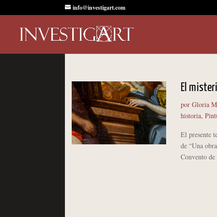
info@investigart.com
El misteri
por
Gloria M
historia
,
Pint
El presente t
de “Una obra 
Convento de l