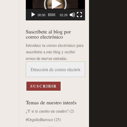
vídeo
00:00
01:29
Suscríbete al blog por
correo electrónico
Introduce tu correo electrónico para
suscribirte a este blog y recibir
avisos de nuevas entradas.
Dirección
de
correo
electrónico
SUSCRIBIR
Temas de nuestro interés
¿Y si te cuento un cuadro?
(2)
#OrgulloBarroco
(25)