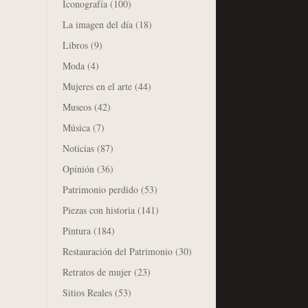
Iconografía
(100)
La imagen del día
(18)
Libros
(9)
Moda
(4)
Mujeres en el arte
(44)
Museos
(42)
Música
(7)
Noticias
(87)
Opinión
(36)
Patrimonio perdido
(53)
Piezas con historia
(141)
Pintura
(184)
Restauración del Patrimonio
(30)
Retratos de mujer
(23)
Sitios Reales
(53)