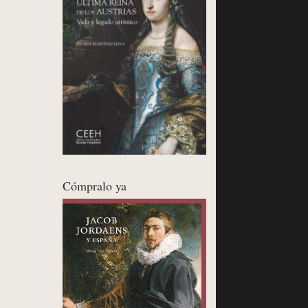
Cómpralo ya