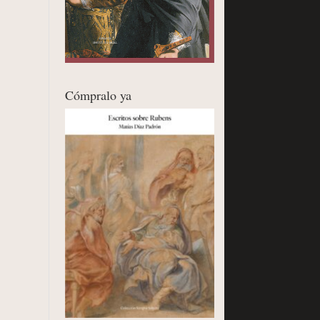
Cómpralo ya