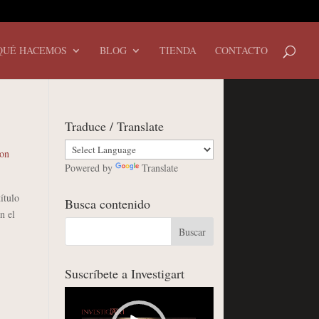
QUÉ HACEMOS
BLOG
TIENDA
CONTACTO
Traduce / Translate
con
Powered by
Translate
ítulo
Busca contenido
n el
Suscríbete a Investigart
Reproductor
de