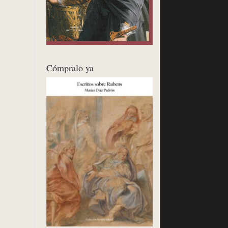
Cómpralo ya