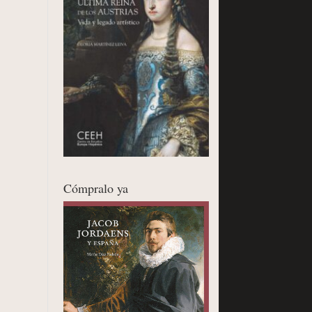
Cómpralo ya