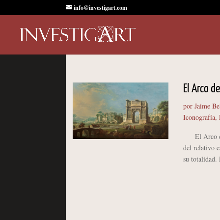
info@investigart.com
El Arco d
por
Jaime Be
Iconografía
,
El Arco de T
del relativo 
su totalidad.