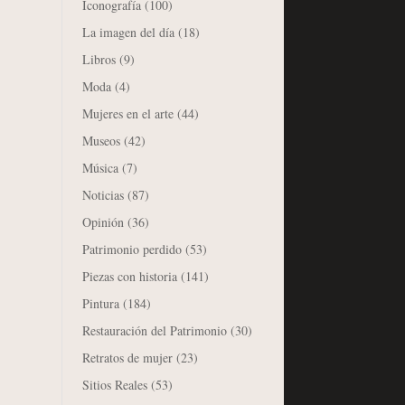
Iconografía
(100)
La imagen del día
(18)
Libros
(9)
Moda
(4)
Mujeres en el arte
(44)
Museos
(42)
Música
(7)
Noticias
(87)
Opinión
(36)
Patrimonio perdido
(53)
Piezas con historia
(141)
Pintura
(184)
Restauración del Patrimonio
(30)
Retratos de mujer
(23)
Sitios Reales
(53)