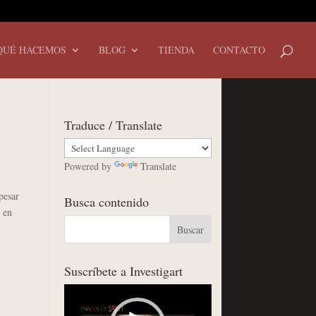
QUÉ HACEMOS
BLOG
TIENDA
CONTACTO
Traduce / Translate
Powered by
Translate
pesar
Busca contenido
i en
Suscríbete a Investigart
Reproductor
de