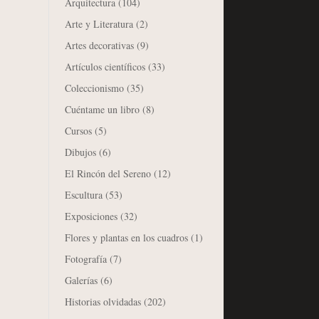
Arquitectura
(104)
Arte y Literatura
(2)
Artes decorativas
(9)
Artículos científicos
(33)
Coleccionismo
(35)
Cuéntame un libro
(8)
Cursos
(5)
Dibujos
(6)
El Rincón del Sereno
(12)
Escultura
(53)
Exposiciones
(32)
Flores y plantas en los cuadros
(1)
Fotografía
(7)
Galerías
(6)
Historias olvidadas
(202)