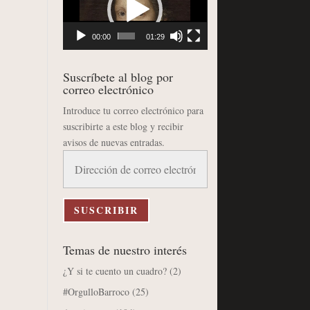
vídeo
00:00
01:29
Suscríbete al blog por
correo electrónico
Introduce tu correo electrónico para
suscribirte a este blog y recibir
avisos de nuevas entradas.
Dirección
de
correo
electrónico
SUSCRIBIR
Temas de nuestro interés
¿Y si te cuento un cuadro?
(2)
#OrgulloBarroco
(25)