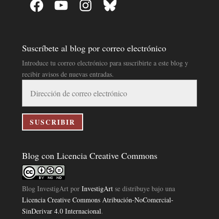
Facebook
YouTube
Instagram
Bluesky
Suscríbete al blog por correo electrónico
Introduce tu correo electrónico para suscribirte a este blog y
recibir avisos de nuevas entradas.
Dirección
de
correo
electrónico
SUSCRIBIR
Blog con Licencia Creative Commons
Blog InvestigArt
por
InvestigArt
se distribuye bajo una
Licencia Creative Commons Atribución-NoComercial-
SinDerivar 4.0 Internacional
.