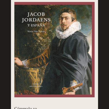
Cómpralo ya