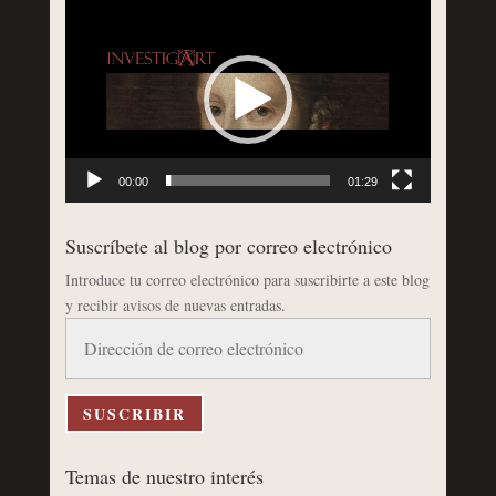
Reproductor
de
vídeo
00:00
01:29
Suscríbete al blog por correo electrónico
Introduce tu correo electrónico para suscribirte a este blog
y recibir avisos de nuevas entradas.
Dirección
de
correo
electrónico
SUSCRIBIR
Temas de nuestro interés