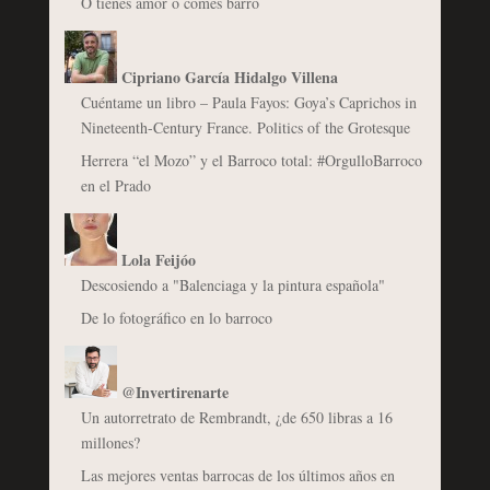
O tienes amor o comes barro
Cipriano García Hidalgo Villena
Cuéntame un libro – Paula Fayos: Goya’s Caprichos in
Nineteenth-Century France. Politics of the Grotesque
Herrera “el Mozo” y el Barroco total: #OrgulloBarroco
en el Prado
Lola Feijóo
Descosiendo a "Balenciaga y la pintura española"
De lo fotográfico en lo barroco
@Invertirenarte
Un autorretrato de Rembrandt, ¿de 650 libras a 16
millones?
Las mejores ventas barrocas de los últimos años en