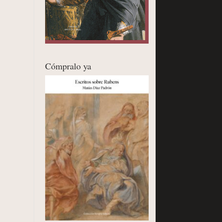
Cómpralo ya