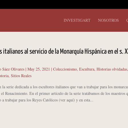
INVESTIGART
NOSOTROS
s italianos al servicio de la Monarquía Hispánica en el s. X
o Sáez Olivares
|
May 25, 2021
|
Coleccionismo
,
Escultura
,
Historias olvidadas
storia
,
Sitios Reales
la serie dedicada a los escultores italianos que van a trabajar para los monarca
 el Renacimiento. En el primer artículo de la serie tratábamos de los maestros 
 a trabajar para los Reyes Católicos (ver aquí) y en esta...