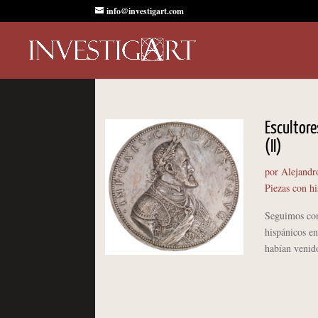
info@investigart.com
Escultore
(II)
por
Alejandr
Piezas con hi
Seguimos con 
hispánicos en
habían venido