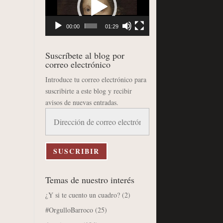
vídeo
00:00
01:29
Suscríbete al blog por
correo electrónico
Introduce tu correo electrónico para
suscribirte a este blog y recibir
avisos de nuevas entradas.
Dirección
de
correo
electrónico
SUSCRIBIR
Temas de nuestro interés
¿Y si te cuento un cuadro?
(2)
#OrgulloBarroco
(25)