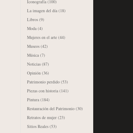
Iconografía
(100)
La imagen del día
(18)
Libros
(9)
Moda
(4)
Mujeres en el arte
(44)
Museos
(42)
Música
(7)
Noticias
(87)
Opinión
(36)
Patrimonio perdido
(53)
Piezas con historia
(141)
Pintura
(184)
Restauración del Patrimonio
(30)
Retratos de mujer
(23)
Sitios Reales
(53)