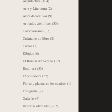
Arquitectura
(104)
Arte y Literatura
(2)
Artes decorativas
(9)
Artículos científicos
(33)
Coleccionismo
(35)
Cuéntame un libro
(8)
Cursos
(5)
Dibujos
(6)
El Rincón del Sereno
(12)
Escultura
(53)
Exposiciones
(32)
Flores y plantas en los cuadros
(1)
Fotografía
(7)
Galerías
(6)
Historias olvidadas
(202)