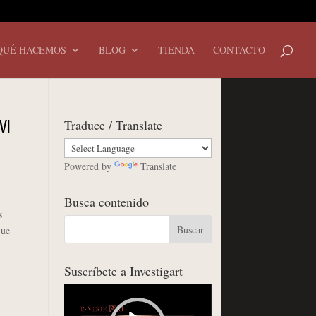
QUÉ HACEMOS
BLOG
TIENDA
CONTACTO
Traduce / Translate
VI
Powered by
Translate
,
Busca contenido
s
que
Suscríbete a Investigart
Reproductor
de