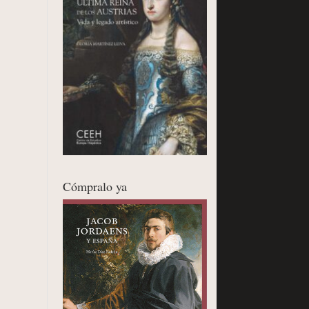
Cómpralo ya