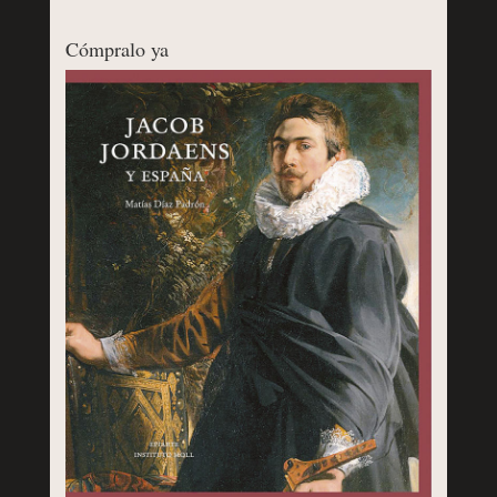
Cómpralo ya