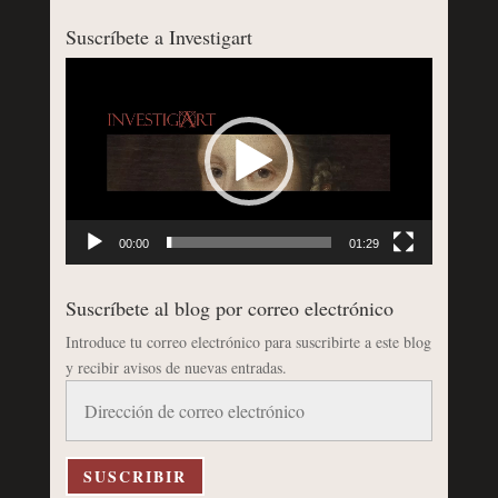
Suscríbete a Investigart
Reproductor
de
vídeo
00:00
01:29
Suscríbete al blog por correo electrónico
Introduce tu correo electrónico para suscribirte a este blog
y recibir avisos de nuevas entradas.
Dirección
de
correo
electrónico
SUSCRIBIR