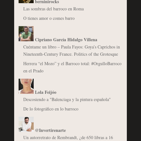
berninirocks
Las sombras del barroco en Roma
O tienes amor o comes barro
Cipriano García Hidalgo Villena
Cuéntame un libro – Paula Fayos: Goya’s Caprichos in
Nineteenth-Century France. Politics of the Grotesque
Herrera “el Mozo” y el Barroco total: #OrgulloBarroco
en el Prado
Lola Feijóo
Descosiendo a "Balenciaga y la pintura española"
De lo fotográfico en lo barroco
@Invertirenarte
Un autorretrato de Rembrandt, ¿de 650 libras a 16