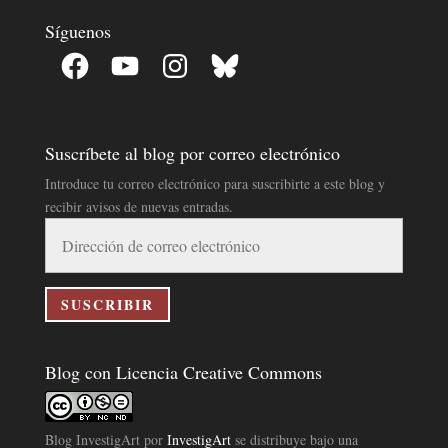
Síguenos
Facebook
YouTube
Instagram
Bluesky
Suscríbete al blog por correo electrónico
Introduce tu correo electrónico para suscribirte a este blog y
recibir avisos de nuevas entradas.
Dirección
de
correo
electrónico
SUSCRIBIR
Blog con Licencia Creative Commons
Blog InvestigArt
por
InvestigArt
se distribuye bajo una