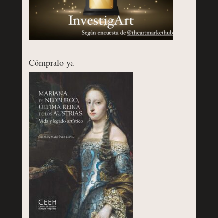
Cómpralo ya