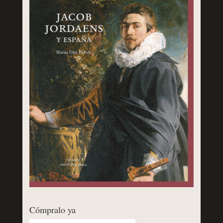
Cómpralo ya