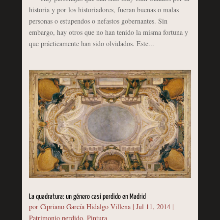
historia y por los historiadores, fueran buenas o malas
personas o estupendos o nefastos gobernantes. Sin
embargo, hay otros que no han tenido la misma fortuna y
que prácticamente han sido olvidados. Este...
La quadratura: un género casi perdido en Madrid
por
Cipriano García Hidalgo Villena
|
Jul 11, 2014
|
Patrimonio perdido
,
Pintura