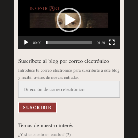
de
vídeo
00:00
01:29
Suscríbete al blog por correo electrónico
Introduce tu correo electrónico para suscribirte a este blog
y recibir avisos de nuevas entradas.
Dirección
de
correo
electrónico
SUSCRIBIR
Temas de nuestro interés
¿Y si te cuento un cuadro?
(2)