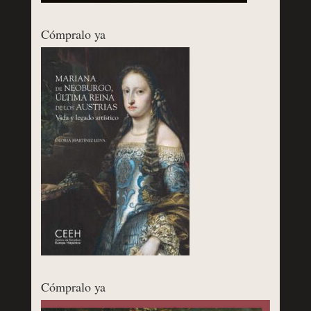
Cómpralo ya
Cómpralo ya