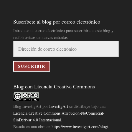
Suscríbete al blog por correo electrónico
Introduce tu correo electrónico para suscribirte a este blog y
recibir avisos de nuevas entradas.
Dirección
de
correo
electrónico
SUSCRIBIR
Blog con Licencia Creative Commons
Blog InvestigArt
por
InvestigArt
se distribuye bajo una
Licencia Creative Commons Atribución-NoComercial-
SinDerivar 4.0 Internacional
.
Basada en una obra en
https://www.investigart.com/blog/
.