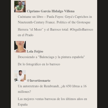
Cipriano García Hidalgo Villena
Cuéntame un libro – Paula Fayos: Goya’s Caprichos in
Nineteenth-Century France. Politics of the Grotesque
Herrera “el Mozo” y el Barroco total: #OrgulloBarroco
en el Prado
Lola Feijóo
Descosiendo a "Balenciaga y la pintura española"
De lo fotográfico en lo barroco
@Invertirenarte
Un autorretrato de Rembrandt, ¿de 650 libras a 16
millones?
Las mejores ventas barrocas de los últimos años en
España