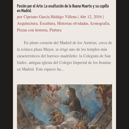
Pasión por el Arte: La exaltación de la Buena Muerte y su capilla
en Madrid.
por
Cipriano García Hidalgo Villena
|
Abr 12, 2016
|
Arquitectura
,
Escultura
,
Historias olvidadas
,
Iconografía
,
Piezas con historia
,
Pintura
En pleno corazón del Madrid de los Austrias, cerca de
la icónica plaza Mayor, se erige uno de los templos más
característicos del barroco madrileño: la Colegiata de San
Isidro, antigua iglesia del Colegio Imperial de los Jesuitas
en Madrid. Este espacio ha...