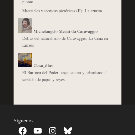
plomo
Materiales y técnicas pictóricas (II): La azurita
Michelangelo Merisi da Caravaggio
Detrás del naturalismo de Caravaggio: La Cena en
Emaús
@osa_dias
El Barroco del Poder: arquitectura y urbanismo al
servicio de papas y reyes.
Síguenos
Facebook
YouTube
Instagram
Bluesky