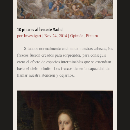
10 pinturas al fresco de Madrid
por
Investigart
|
Nov 24, 2014
|
Opinión
,
Pintura
Situados normalmente encima de nuestras cabezas, los
frescos fueron creados para sorprender, para conseguir
crear el efecto de espacios interminables que se extendían
hasta el cielo infinito. Los frescos tienen la capacidad de
llamar nuestra atención y dejarnos...