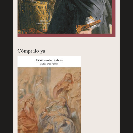
Cómpralo ya