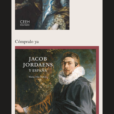
Cómpralo ya