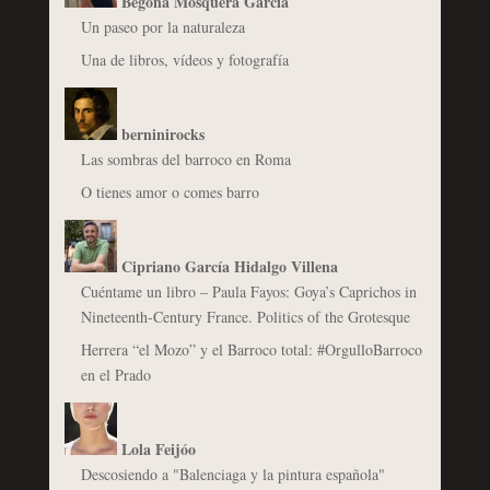
Begoña Mosquera García
Un paseo por la naturaleza
Una de libros, vídeos y fotografía
berninirocks
Las sombras del barroco en Roma
O tienes amor o comes barro
Cipriano García Hidalgo Villena
Cuéntame un libro – Paula Fayos: Goya’s Caprichos in
Nineteenth-Century France. Politics of the Grotesque
Herrera “el Mozo” y el Barroco total: #OrgulloBarroco
en el Prado
Lola Feijóo
Descosiendo a "Balenciaga y la pintura española"