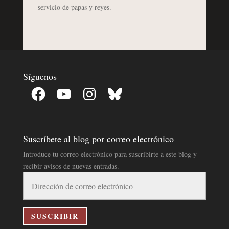
servicio de papas y reyes.
Síguenos
Facebook
YouTube
Instagram
Bluesky
Suscríbete al blog por correo electrónico
Introduce tu correo electrónico para suscribirte a este blog y
recibir avisos de nuevas entradas.
Dirección
de
correo
electrónico
SUSCRIBIR