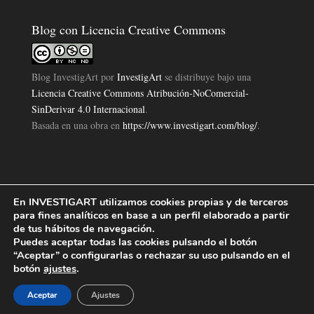
Blog con Licencia Creative Commons
Blog InvestigArt
por
InvestigArt
se distribuye bajo una
Licencia Creative Commons Atribución-NoComercial-
SinDerivar 4.0 Internacional
.
Basada en una obra en
https://www.investigart.com/blog/
.
En INVESTIGART utilizamos cookies propias y de terceros
Política de Privacidad
Aviso Legal
Política de Cookies
|
|
|
para fines analíticos en base a un perfil elaborado a partir
Diseño Pagina Web 4U
Investigart Copyright © 2019. |
de tus hábitos de navegación.
Puedes aceptar todas las cookies pulsando el botón
“Aceptar” o configurarlas o rechazar su uso pulsando en el
botón
ajustes
.
Aceptar
Ajustes