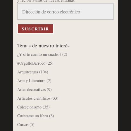
y recibir avisos de nuevas entradas.
Dirección
de
correo
electrónico
SUSCRIBIR
Temas de nuestro interés
¿Y si te cuento un cuadro?
(2)
#OrgulloBarroco
(25)
Arquitectura
(104)
Arte y Literatura
(2)
Artes decorativas
(9)
Artículos científicos
(33)
Coleccionismo
(35)
Cuéntame un libro
(8)
Cursos
(5)