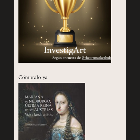
Cómpralo ya