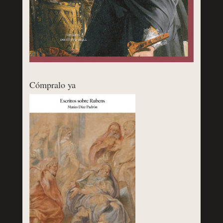
Cómpralo ya