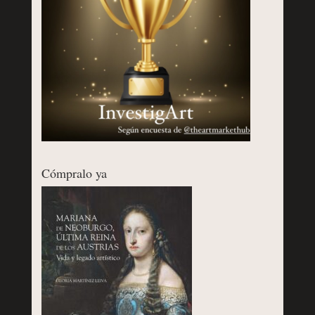
Cómpralo ya