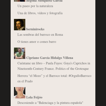
Begoña Mosquera García
Un paseo por la naturaleza
Una de libros, vídeos y fotografía
berninirocks
Las sombras del barroco en Roma
O tienes amor o comes barro
Cipriano García Hidalgo Villena
Cuéntame un libro – Paula Fayos: Goya’s Caprichos in
Nineteenth-Century France. Politics of the Grotesque
Herrera “el Mozo” y el Barroco total: #OrgulloBarroco
en el Prado
Lola Feijóo
Descosiendo a "Balenciaga y la pintura española"