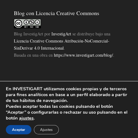
Blog con Licencia Creative Commons
Blog InvestigArt
por
InvestigArt
se distribuye bajo una
Licencia Creative Commons Atribución-NoComercial-
SinDerivar 4.0 Internacional
.
Basada en una obra en
https://www.investigart.com/blog/
.
En INVESTIGART utilizamos cookies propias y de terceros
Política de Privacidad
Aviso Legal
Política de Cookies
|
|
|
para fines analíticos en base a un perfil elaborado a partir
Diseño Pagina Web 4U
Investigart Copyright © 2019. |
de tus hábitos de navegación.
Puedes aceptar todas las cookies pulsando el botón
“Aceptar” o configurarlas o rechazar su uso pulsando en el
botón
ajustes
.
Aceptar
Ajustes