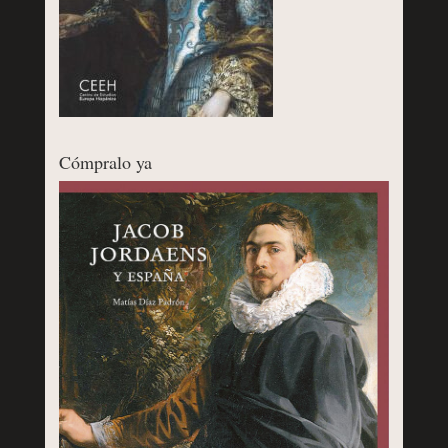
Cómpralo ya