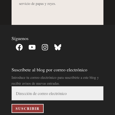
servicio de papas y reyes.
Síguenos
Facebook
YouTube
Instagram
Bluesky
Suscríbete al blog por correo electrónico
Introduce tu correo electrónico para suscribirte a este blog y
recibir avisos de nuevas entradas.
Dirección
de
correo
electrónico
SUSCRIBIR