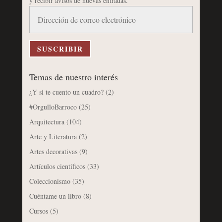
y recibir avisos de nuevas entradas.
Dirección
de
correo
electrónico
SUSCRIBIR
Temas de nuestro interés
¿Y si te cuento un cuadro?
(2)
#OrgulloBarroco
(25)
Arquitectura
(104)
Arte y Literatura
(2)
Artes decorativas
(9)
Artículos científicos
(33)
Coleccionismo
(35)
Cuéntame un libro
(8)
Cursos
(5)