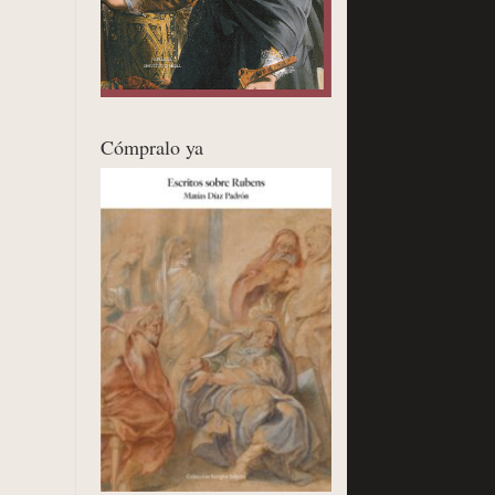
Cómpralo ya