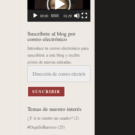
vídeo
00:00
01:29
Suscríbete al blog por
correo electrónico
Introduce tu correo electrónico para
suscribirte a este blog y recibir
avisos de nuevas entradas.
Dirección
de
correo
electrónico
SUSCRIBIR
Temas de nuestro interés
¿Y si te cuento un cuadro?
(2)
#OrgulloBarroco
(25)