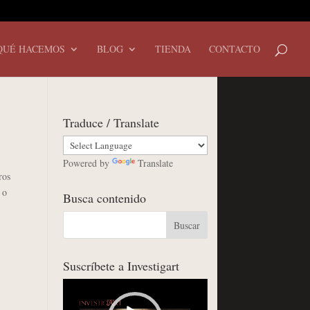
QUÉ HACEMOS
BLOG
TIENDA
CONTACTO
Traduce / Translate
Powered by
Translate
ros
 o
Busca contenido
Suscríbete a Investigart
Reproductor
de