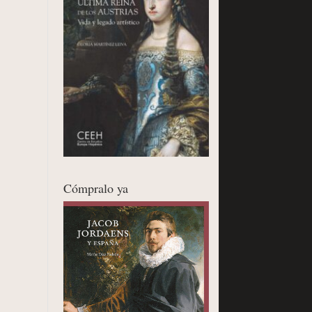
Cómpralo ya