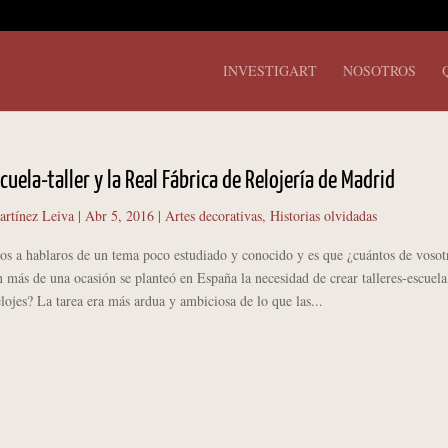
INVESTIGART
NOSOTROS
cuela-taller y la Real Fábrica de Relojería de Madrid
artínez Leiva
|
Abr 5, 2016
|
Artes decorativas
,
Historias olvidadas
hablaros de un tema poco estudiado y conocido y es que ¿cuántos de vosot
n más de una ocasión se planteó en España la necesidad de crear talleres-escuela
elojes? La tarea era más ardua y ambiciosa de lo que las...