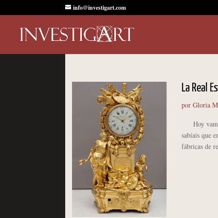
info@investigart.com
La Real Es
por
Gloria M
Hoy vamos a 
sabíais que e
fábricas de r