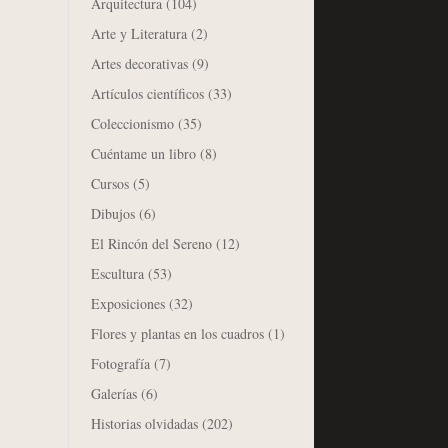
Arquitectura
(104)
Arte y Literatura
(2)
Artes decorativas
(9)
Artículos científicos
(33)
Coleccionismo
(35)
Cuéntame un libro
(8)
Cursos
(5)
Dibujos
(6)
El Rincón del Sereno
(12)
Escultura
(53)
Exposiciones
(32)
Flores y plantas en los cuadros
(1)
Fotografía
(7)
Galerías
(6)
Historias olvidadas
(202)