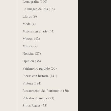
Iconografía
(100)
La imagen del día
(18)
Libros
(9)
Moda
(4)
Mujeres en el arte
(44)
Museos
(42)
Música
(7)
Noticias
(87)
Opinión
(36)
Patrimonio perdido
(53)
Piezas con historia
(141)
Pintura
(184)
Restauración del Patrimonio
(30)
Retratos de mujer
(23)
Sitios Reales
(53)