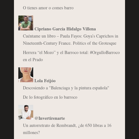
O tienes amor o comes barro
Cipriano García Hidalgo Villena
Cuéntame un libro – Paula Fayos: Goya’s Caprichos in
Nineteenth-Century France. Politics of the Grotesque
Herrera “el Mozo” y el Barroco total: #OrgulloBarroco
en el Prado
Lola Feijóo
Descosiendo a "Balenciaga y la pintura española"
De lo fotográfico en lo barroco
@Invertirenarte
Un autorretrato de Rembrandt, ¿de 650 libras a 16
millones?