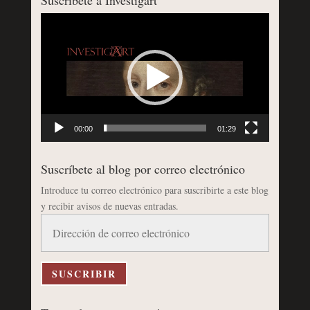
Reproductor
de
vídeo
00:00
01:29
Suscríbete al blog por correo electrónico
Introduce tu correo electrónico para suscribirte a este blog
y recibir avisos de nuevas entradas.
Dirección
de
correo
electrónico
SUSCRIBIR