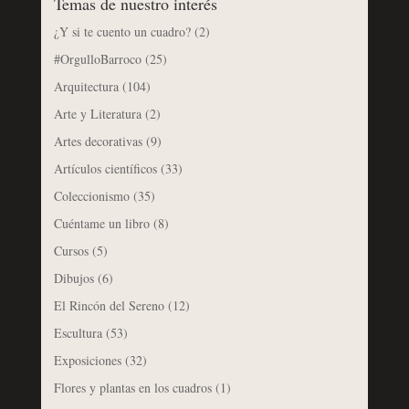
Temas de nuestro interés
¿Y si te cuento un cuadro?
(2)
#OrgulloBarroco
(25)
Arquitectura
(104)
Arte y Literatura
(2)
Artes decorativas
(9)
Artículos científicos
(33)
Coleccionismo
(35)
Cuéntame un libro
(8)
Cursos
(5)
Dibujos
(6)
El Rincón del Sereno
(12)
Escultura
(53)
Exposiciones
(32)
Flores y plantas en los cuadros
(1)