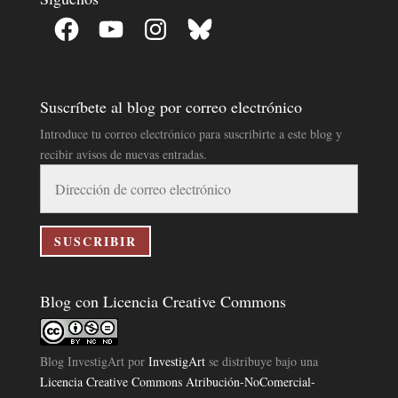
Facebook
YouTube
Instagram
Bluesky
Suscríbete al blog por correo electrónico
Introduce tu correo electrónico para suscribirte a este blog y
recibir avisos de nuevas entradas.
Dirección
de
correo
electrónico
SUSCRIBIR
Blog con Licencia Creative Commons
Blog InvestigArt
por
InvestigArt
se distribuye bajo una
Licencia Creative Commons Atribución-NoComercial-