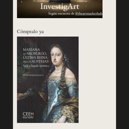
Cómpralo ya