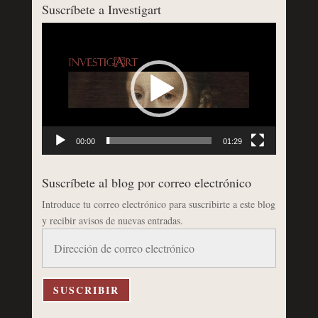
Suscríbete a Investigart
Reproductor
de
vídeo
00:00
01:29
Suscríbete al blog por correo electrónico
Introduce tu correo electrónico para suscribirte a este blog
y recibir avisos de nuevas entradas.
Dirección
de
correo
electrónico
SUSCRIBIR