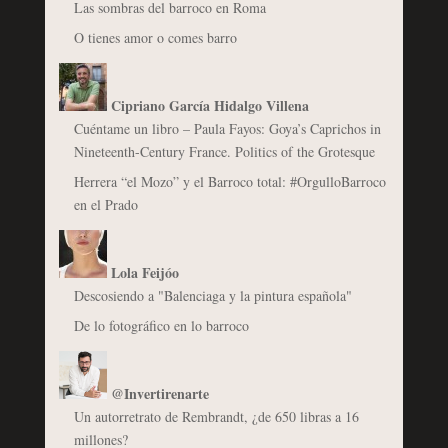
Las sombras del barroco en Roma
O tienes amor o comes barro
Cipriano García Hidalgo Villena
Cuéntame un libro – Paula Fayos: Goya’s Caprichos in
Nineteenth-Century France. Politics of the Grotesque
Herrera “el Mozo” y el Barroco total: #OrgulloBarroco
en el Prado
Lola Feijóo
Descosiendo a "Balenciaga y la pintura española"
De lo fotográfico en lo barroco
@Invertirenarte
Un autorretrato de Rembrandt, ¿de 650 libras a 16
millones?