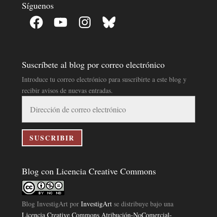
Síguenos
Facebook
YouTube
Instagram
Bluesky
Suscríbete al blog por correo electrónico
Introduce tu correo electrónico para suscribirte a este blog y
recibir avisos de nuevas entradas.
Dirección
de
correo
electrónico
SUSCRIBIR
Blog con Licencia Creative Commons
Blog InvestigArt
por
InvestigArt
se distribuye bajo una
Licencia Creative Commons Atribución-NoComercial-