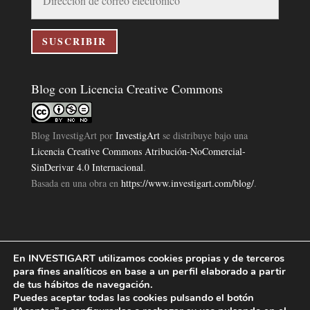
de
correo
electrónico
SUSCRIBIR
Blog con Licencia Creative Commons
Blog InvestigArt
por
InvestigArt
se distribuye bajo una
Licencia Creative Commons Atribución-NoComercial-
SinDerivar 4.0 Internacional
.
Basada en una obra en
https://www.investigart.com/blog/
.
En INVESTIGART utilizamos cookies propias y de terceros
Política de Privacidad
Aviso Legal
Política de Cookies
|
|
|
para fines analíticos en base a un perfil elaborado a partir
Diseño Pagina Web 4U
Investigart Copyright © 2019. |
de tus hábitos de navegación.
Puedes aceptar todas las cookies pulsando el botón