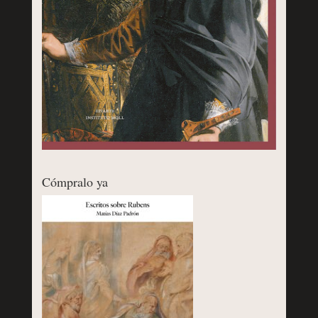
Cómpralo ya