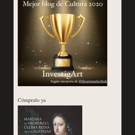
Cómpralo ya