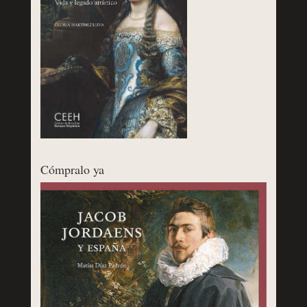
Cómpralo ya