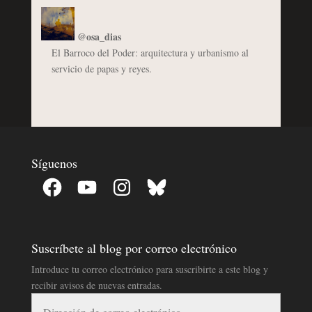
@osa_dias
El Barroco del Poder: arquitectura y urbanismo al
servicio de papas y reyes.
Síguenos
Facebook
YouTube
Instagram
Bluesky
Suscríbete al blog por correo electrónico
Introduce tu correo electrónico para suscribirte a este blog y
recibir avisos de nuevas entradas.
Dirección