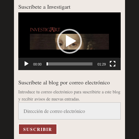
Suscríbete a Investigart
Reproductor
de
vídeo
00:00
01:29
Suscríbete al blog por correo electrónico
Introduce tu correo electrónico para suscribirte a este blog
y recibir avisos de nuevas entradas.
Dirección
de
correo
electrónico
SUSCRIBIR