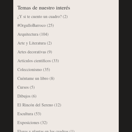
Temas de nuestro interés
¿Y si te cuento un cuadro?
(2)
#OrgulloBarroco
(25)
Arquitectura
(104)
Arte y Literatura
(2)
Artes decorativas
(9)
Artículos científicos
(33)
Coleccionismo
(35)
Cuéntame un libro
(8)
Cursos
(5)
Dibujos
(6)
El Rincón del Sereno
(12)
Escultura
(53)
Exposiciones
(32)
Flores y plantas en los cuadros
(1)