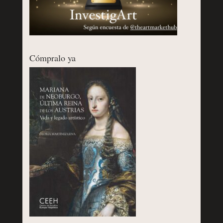
Cómpralo ya