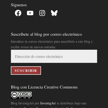
Síguenos
Facebook
YouTube
Instagram
Bluesky
Suscríbete al blog por correo electrónico
Introduce tu correo electrónico para suscribirte a este blog y
recibir avisos de nuevas entradas.
Dirección
de
correo
electrónico
SUSCRIBIR
Blog con Licencia Creative Commons
Blog InvestigArt
por
InvestigArt
se distribuye bajo una