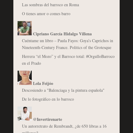
Las sombras del barroco en Roma
O tienes amor o comes barro
Cipriano García Hidalgo Villena
Cuéntame un libro – Paula Fayos: Goya’s Caprichos in
Nineteenth-Century France. Politics of the Grotesque
Herrera “el Mozo” y el Barroco total: #OrgulloBarroco
en el Prado
Lola Feijóo
Descosiendo a "Balenciaga y la pintura española"
De lo fotográfico en lo barroco
@Invertirenarte
Un autorretrato de Rembrandt, ¿de 650 libras a 16
millones?