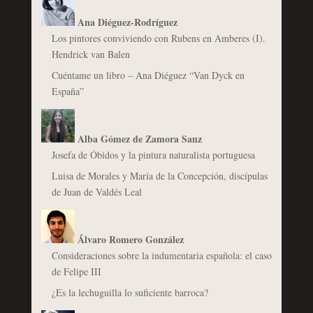
Ana Diéguez-Rodríguez
Los pintores conviviendo con Rubens en Amberes (I).
Hendrick van Balen
Cuéntame un libro – Ana Diéguez “Van Dyck en
España”
Alba Gómez de Zamora Sanz
Josefa de Óbidos y la pintura naturalista portuguesa
Luisa de Morales y María de la Concepción, discípulas
de Juan de Valdés Leal
Álvaro Romero González
Consideraciones sobre la indumentaria española: el caso
de Felipe III
¿Es la lechuguilla lo suficiente barroca?