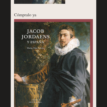
Cómpralo ya