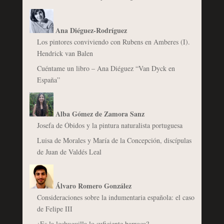
Ana Diéguez-Rodríguez
Los pintores conviviendo con Rubens en Amberes (I).
Hendrick van Balen
Cuéntame un libro – Ana Diéguez “Van Dyck en
España”
Alba Gómez de Zamora Sanz
Josefa de Óbidos y la pintura naturalista portuguesa
Luisa de Morales y María de la Concepción, discípulas
de Juan de Valdés Leal
Álvaro Romero González
Consideraciones sobre la indumentaria española: el caso
de Felipe III
¿Es la lechuguilla lo suficiente barroca?