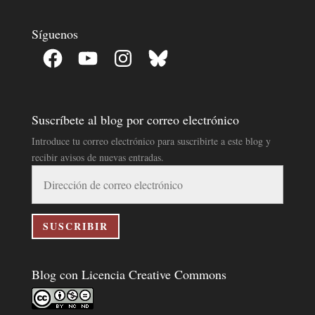
Síguenos
Facebook
YouTube
Instagram
Bluesky
Suscríbete al blog por correo electrónico
Introduce tu correo electrónico para suscribirte a este blog y
recibir avisos de nuevas entradas.
Dirección
de
correo
electrónico
SUSCRIBIR
Blog con Licencia Creative Commons