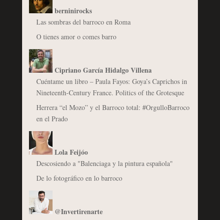
berninirocks
Las sombras del barroco en Roma
O tienes amor o comes barro
Cipriano García Hidalgo Villena
Cuéntame un libro – Paula Fayos: Goya’s Caprichos in
Nineteenth-Century France. Politics of the Grotesque
Herrera “el Mozo” y el Barroco total: #OrgulloBarroco
en el Prado
Lola Feijóo
Descosiendo a "Balenciaga y la pintura española"
De lo fotográfico en lo barroco
@Invertirenarte