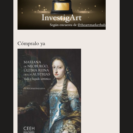
Cómpralo ya