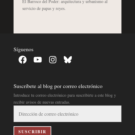
El Barroco del Poder: arquitectura y urbanismo al
servicio de papas y reyes.
Síguenos
Facebook
YouTube
Instagram
Bluesky
Suscríbete al blog por correo electrónico
Introduce tu correo electrónico para suscribirte a este blog y
recibir avisos de nuevas entradas.
Dirección
de
correo
electrónico
SUSCRIBIR