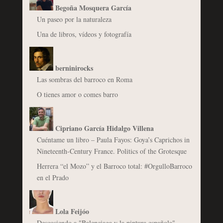
Begoña Mosquera García
Un paseo por la naturaleza
Una de libros, vídeos y fotografía
berninirocks
Las sombras del barroco en Roma
O tienes amor o comes barro
Cipriano García Hidalgo Villena
Cuéntame un libro – Paula Fayos: Goya’s Caprichos in
Nineteenth-Century France. Politics of the Grotesque
Herrera “el Mozo” y el Barroco total: #OrgulloBarroco
en el Prado
Lola Feijóo
Descosiendo a "Balenciaga y la pintura española"