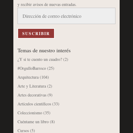
y recibir avisos de nuevas entradas.
Dirección
de
correo
electrónico
SUSCRIBIR
Temas de nuestro interés
¿Y si te cuento un cuadro?
(2)
#OrgulloBarroco
(25)
Arquitectura
(104)
Arte y Literatura
(2)
Artes decorativas
(9)
Artículos científicos
(33)
Coleccionismo
(35)
Cuéntame un libro
(8)
Cursos
(5)