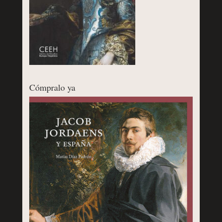
Cómpralo ya