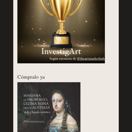
Cómpralo ya