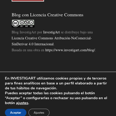
Blog con Licencia Creative Commons
Blog InvestigArt
por
InvestigArt
se distribuye bajo una
Licencia Creative Commons Atribución-NoComercial-
SinDerivar 4.0 Internacional
.
Basada en una obra en
https://www.investigart.com/blog/
.
En INVESTIGART utilizamos cookies propias y de terceros
Política de Privacidad
Aviso Legal
Política de Cookies
|
|
|
para fines analíticos en base a un perfil elaborado a partir
Diseño Pagina Web 4U
Investigart Copyright © 2019. |
de tus hábitos de navegación.
Puedes aceptar todas las cookies pulsando el botón
“Aceptar” o configurarlas o rechazar su uso pulsando en el
botón
ajustes
.
Aceptar
Ajustes