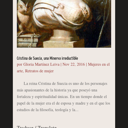
Cristina de Suecia, una Minerva irreductible
por
Gloria Martínez Leiva
|
Nov 22, 2016
|
Mujeres en el
arte
,
Retratos de mujer
La reina Cristina de Suecia es uno de los personajes
más apasionantes de la historia ya que poseyó una
fortaleza y espiritualidad únicas. En un tiempo donde el
papel de la mujer era el de esposa y madre y en el que los
estudios de la filosofía, teología y la...
Traduce / Translate