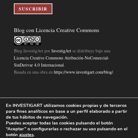
electrónico
SUSCRIBIR
Blog con Licencia Creative Commons
Blog InvestigArt
por
InvestigArt
se distribuye bajo una
Licencia Creative Commons Atribución-NoComercial-
SinDerivar 4.0 Internacional
.
Basada en una obra en
https://www.investigart.com/blog/
.
En INVESTIGART utilizamos cookies propias y de terceros
Política de Privacidad
Aviso Legal
Política de Cookies
|
|
|
para fines analíticos en base a un perfil elaborado a partir
Diseño Pagina Web 4U
Investigart Copyright © 2019. |
de tus hábitos de navegación.
Puedes aceptar todas las cookies pulsando el botón
“Aceptar” o configurarlas o rechazar su uso pulsando en el
botón
ajustes
.