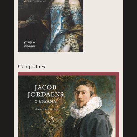
Cómpralo ya