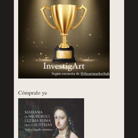
Cómpralo ya