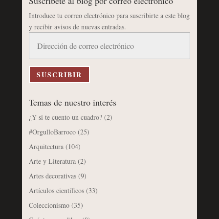
Suscríbete al blog por correo electrónico
Introduce tu correo electrónico para suscribirte a este blog
y recibir avisos de nuevas entradas.
Dirección
de
correo
electrónico
SUSCRIBIR
Temas de nuestro interés
¿Y si te cuento un cuadro?
(2)
#OrgulloBarroco
(25)
Arquitectura
(104)
Arte y Literatura
(2)
Artes decorativas
(9)
Artículos científicos
(33)
Coleccionismo
(35)