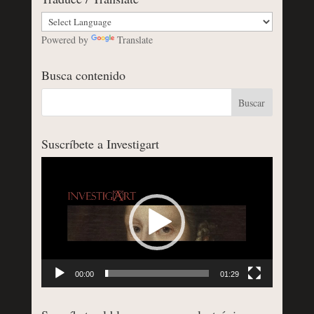
Powered by
Translate
Busca contenido
Suscríbete a Investigart
Reproductor
de
vídeo
00:00
01:29