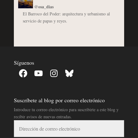
@osa_dias
El Barroco del Poder: arquitectura y urbanismo al
servicio de papas y reyes.
Síguenos
Facebook
YouTube
Instagram
Bluesky
Suscríbete al blog por correo electrónico
Introduce tu correo electrónico para suscribirte a este blog y
recibir avisos de nuevas entradas.
Dirección
de
correo