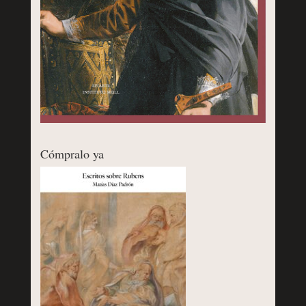
Cómpralo ya