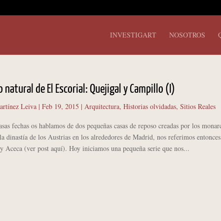
INVESTIGART
NOSOTROS
 natural de El Escorial: Quejigal y Campillo (I)
artínez Leiva
|
Feb 19, 2015
|
Arquitectura
,
Historias olvidadas
,
Sitios Reales
 fechas os hablamos de dos pequeñas casas de reposo creadas por los monar
la dinastía de los Austrias en los alrededores de Madrid, nos referimos entonces
y Aceca (ver post aquí). Hoy iniciamos una pequeña serie que nos...