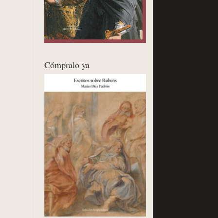
Cómpralo ya