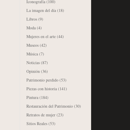
Iconografía
(100)
La imagen del día
(18)
Libros
(9)
Moda
(4)
Mujeres en el arte
(44)
Museos
(42)
Música
(7)
Noticias
(87)
Opinión
(36)
Patrimonio perdido
(53)
Piezas con historia
(141)
Pintura
(184)
Restauración del Patrimonio
(30)
Retratos de mujer
(23)
Sitios Reales
(53)