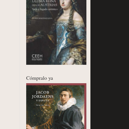
Cómpralo ya