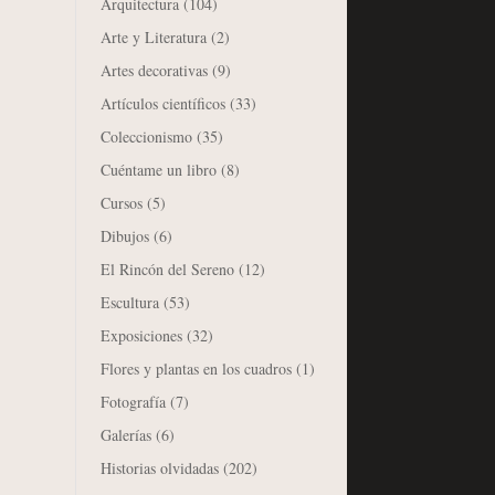
Arquitectura
(104)
Arte y Literatura
(2)
Artes decorativas
(9)
Artículos científicos
(33)
Coleccionismo
(35)
Cuéntame un libro
(8)
Cursos
(5)
Dibujos
(6)
El Rincón del Sereno
(12)
Escultura
(53)
Exposiciones
(32)
Flores y plantas en los cuadros
(1)
Fotografía
(7)
Galerías
(6)
Historias olvidadas
(202)