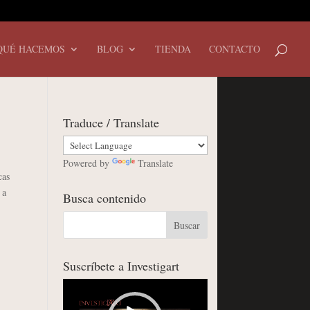
QUÉ HACEMOS
BLOG
TIENDA
CONTACTO
Traduce / Translate
Powered by
Translate
cas
 a
Busca contenido
Suscríbete a Investigart
Reproductor
de