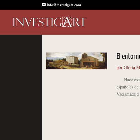
info@investigart.com
El entorno
por
Gloria M
Hace escasas
españoles de 
Vaciamadrid 