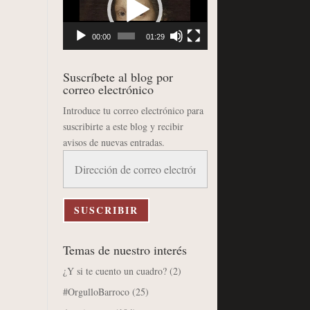
vídeo
00:00
01:29
Suscríbete al blog por
correo electrónico
Introduce tu correo electrónico para
suscribirte a este blog y recibir
avisos de nuevas entradas.
Dirección
de
correo
electrónico
SUSCRIBIR
Temas de nuestro interés
¿Y si te cuento un cuadro?
(2)
#OrgulloBarroco
(25)