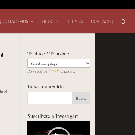
QUÉ HACEMOS
BLOG
TIENDA
CONTACTO
Traduce / Translate
na
Powered by
Translate
Busca contenido
o el
Suscríbete a Investigart
Reproductor
de