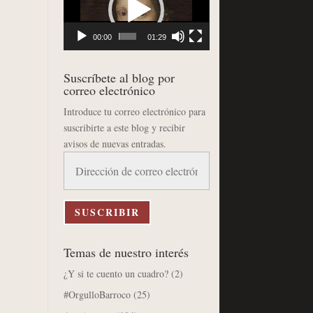
vídeo
00:00
01:29
Suscríbete al blog por
correo electrónico
Introduce tu correo electrónico para
suscribirte a este blog y recibir
avisos de nuevas entradas.
Dirección
de
correo
electrónico
SUSCRIBIR
Temas de nuestro interés
¿Y si te cuento un cuadro?
(2)
#OrgulloBarroco
(25)