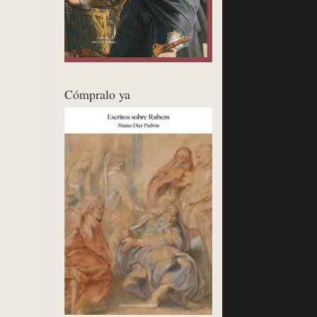
Cómpralo ya