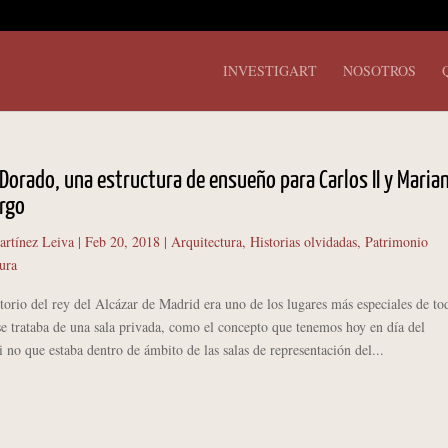
INVESTIGART
NOSOTROS
Dorado, una estructura de ensueño para Carlos II y Maria
rgo
artínez Leiva
|
Feb 20, 2018
|
Arquitectura
,
Historias olvidadas
,
Patrimonio
ura
o del rey del Alcázar de Madrid era uno de los lugares más especiales de tod
se trataba de una sala privada, como el concepto que tenemos hoy en día del
i no que estaba dentro de ámbito de las salas de representación del...