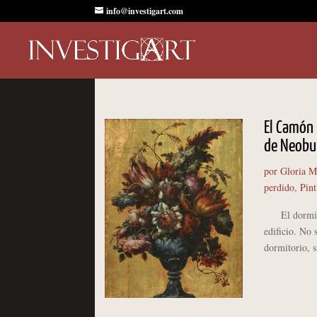
info@investigart.com
El Camón 
de Neobu
por
Gloria M
perdido
,
Pint
El dormitori
edificio. No 
dormitorio, s