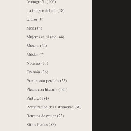
Iconografía
(100)
La imagen del día
(18)
Libros
(9)
Moda
(4)
Mujeres en el arte
(44)
Museos
(42)
Música
(7)
Noticias
(87)
Opinión
(36)
Patrimonio perdido
(53)
Piezas con historia
(141)
Pintura
(184)
Restauración del Patrimonio
(30)
Retratos de mujer
(23)
Sitios Reales
(53)