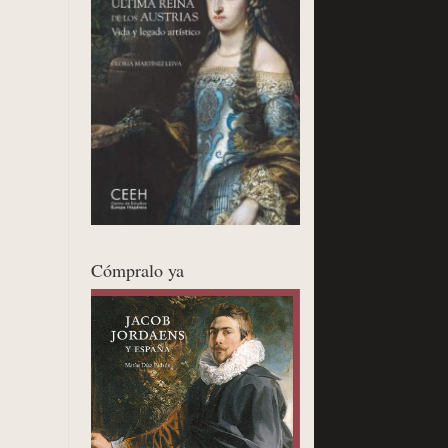
Cómpralo ya