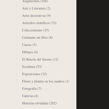
Arquitectura
(104)
Arte y Literatura
(2)
Artes decorativas
(9)
Artículos científicos
(33)
Coleccionismo
(35)
Cuéntame un libro
(8)
Cursos
(5)
Dibujos
(6)
El Rincón del Sereno
(12)
Escultura
(53)
Exposiciones
(32)
Flores y plantas en los cuadros
(1)
Fotografía
(7)
Galerías
(6)
Historias olvidadas
(202)