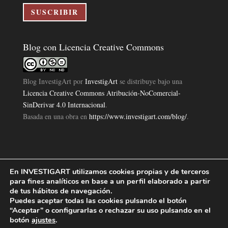
electrónico
SUSCRIBIR
Blog con Licencia Creative Commons
Blog InvestigArt
por
InvestigArt
se distribuye bajo una
Licencia Creative Commons Atribución-NoComercial-
SinDerivar 4.0 Internacional
.
Basada en una obra en
https://www.investigart.com/blog/
.
En INVESTIGART utilizamos cookies propias y de terceros
Política de Privacidad
Aviso Legal
Política de Cookies
|
|
|
para fines analíticos en base a un perfil elaborado a partir
Diseño Pagina Web 4U
Investigart Copyright © 2019. |
de tus hábitos de navegación.
Puedes aceptar todas las cookies pulsando el botón
“Aceptar” o configurarlas o rechazar su uso pulsando en el
botón
ajustes
.