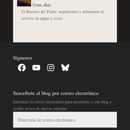
@osa_dias
El Barroco del Poder: arquitectura y urbanismo al
servicio de papas y reyes.
Síguenos
Facebook
YouTube
Instagram
Bluesky
Suscríbete al blog por correo electrónico
Introduce tu correo electrónico para suscribirte a este blog y
recibir avisos de nuevas entradas.
Dirección
de
correo