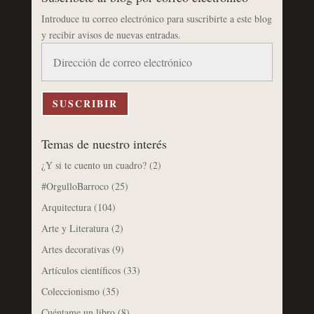
Introduce tu correo electrónico para suscribirte a este blog
y recibir avisos de nuevas entradas.
Dirección
de
correo
electrónico
SUSCRIBIR
Temas de nuestro interés
¿Y si te cuento un cuadro?
(2)
#OrgulloBarroco
(25)
Arquitectura
(104)
Arte y Literatura
(2)
Artes decorativas
(9)
Artículos científicos
(33)
Coleccionismo
(35)
Cuéntame un libro
(8)