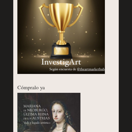
Cómpralo ya