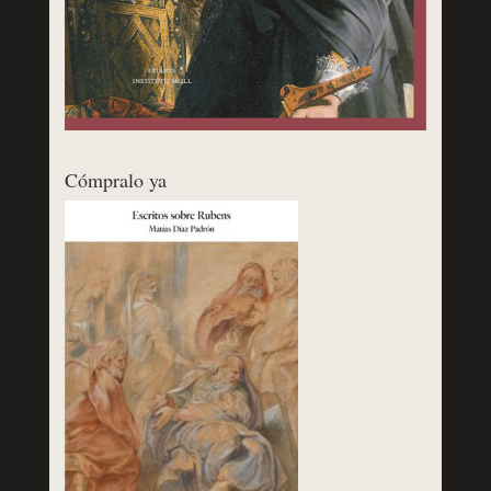
Cómpralo ya