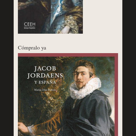
Cómpralo ya