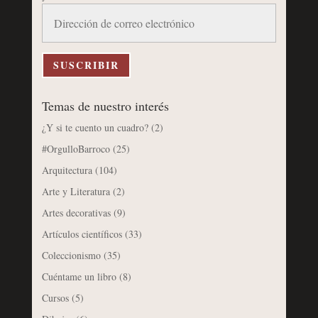
Dirección
de
correo
electrónico
SUSCRIBIR
Temas de nuestro interés
¿Y si te cuento un cuadro?
(2)
#OrgulloBarroco
(25)
Arquitectura
(104)
Arte y Literatura
(2)
Artes decorativas
(9)
Artículos científicos
(33)
Coleccionismo
(35)
Cuéntame un libro
(8)
Cursos
(5)