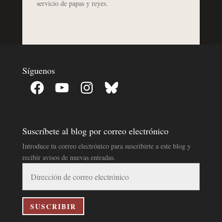
servicio de papas y reyes.
Síguenos
Facebook
YouTube
Instagram
Bluesky
Suscríbete al blog por correo electrónico
Introduce tu correo electrónico para suscribirte a este blog y
recibir avisos de nuevas entradas.
Dirección
de
correo
electrónico
SUSCRIBIR