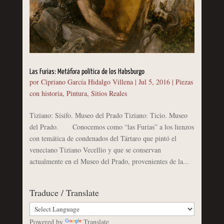
Las Furias: Metáfora política de los Habsburgo
por
Cipriano García Hidalgo Villena
|
Jul 5, 2016
|
Piezas
con historia
,
Pintura
,
Sitios Reales
Tiziano: Sísifo. Museo del Prado Tiziano: Ticio. Museo
del Prado. Conocemos como “las Furias” a los lienzos
con temática de condenados del Tártaro que pintó el
veneciano Tiziano Vecellio y que se conservan
actualmente en el Museo del Prado, provenientes de la...
Traduce / Translate
Powered by
Translate