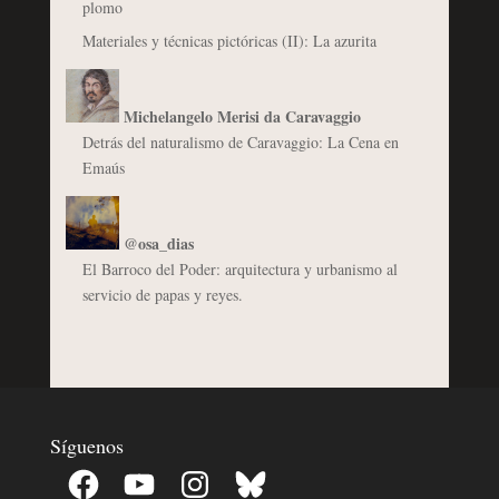
plomo
Materiales y técnicas pictóricas (II): La azurita
Michelangelo Merisi da Caravaggio
Detrás del naturalismo de Caravaggio: La Cena en
Emaús
@osa_dias
El Barroco del Poder: arquitectura y urbanismo al
servicio de papas y reyes.
Síguenos
Facebook
YouTube
Instagram
Bluesky