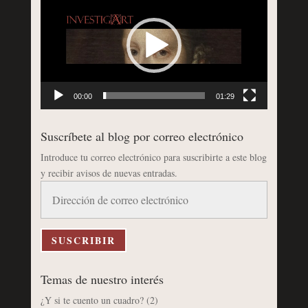
de
vídeo
00:00
01:29
Suscríbete al blog por correo electrónico
Introduce tu correo electrónico para suscribirte a este blog
y recibir avisos de nuevas entradas.
Dirección
de
correo
electrónico
SUSCRIBIR
Temas de nuestro interés
¿Y si te cuento un cuadro?
(2)