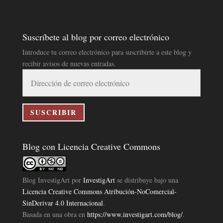
Suscríbete al blog por correo electrónico
Introduce tu correo electrónico para suscribirte a este blog y
recibir avisos de nuevas entradas.
Dirección
de
correo
electrónico
SUSCRIBIR
Blog con Licencia Creative Commons
Blog InvestigArt
por
InvestigArt
se distribuye bajo una
Licencia Creative Commons Atribución-NoComercial-
SinDerivar 4.0 Internacional
.
Basada en una obra en
https://www.investigart.com/blog/
.