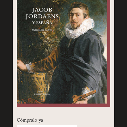
Cómpralo ya