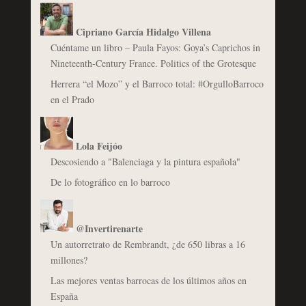
Cipriano García Hidalgo Villena
Cuéntame un libro – Paula Fayos: Goya’s Caprichos in
Nineteenth-Century France. Politics of the Grotesque
Herrera “el Mozo” y el Barroco total: #OrgulloBarroco
en el Prado
Lola Feijóo
Descosiendo a "Balenciaga y la pintura española"
De lo fotográfico en lo barroco
@Invertirenarte
Un autorretrato de Rembrandt, ¿de 650 libras a 16
millones?
Las mejores ventas barrocas de los últimos años en
España