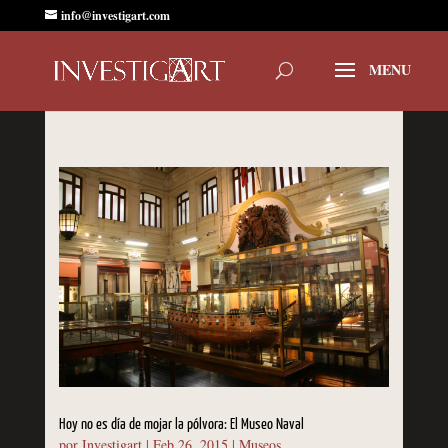
info@investigart.com
Hoy no es día de mojar la pólvora: El Museo Naval
por
Investigart
|
Feb 26, 2015
|
Museos