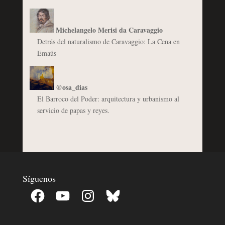
Michelangelo Merisi da Caravaggio
Detrás del naturalismo de Caravaggio: La Cena en
Emaús
@osa_dias
El Barroco del Poder: arquitectura y urbanismo al
servicio de papas y reyes.
Síguenos
Facebook
YouTube
Instagram
Bluesky