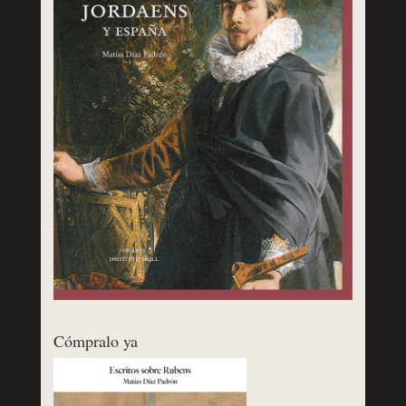
Cómpralo ya