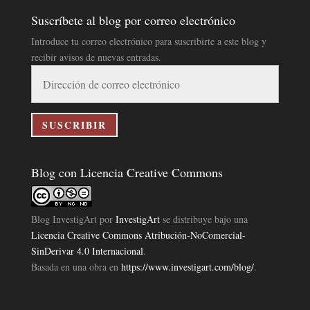
Suscríbete al blog por correo electrónico
Introduce tu correo electrónico para suscribirte a este blog y
recibir avisos de nuevas entradas.
Dirección
de
correo
electrónico
SUSCRIBIR
Blog con Licencia Creative Commons
Blog InvestigArt
por
InvestigArt
se distribuye bajo una
Licencia Creative Commons Atribución-NoComercial-
SinDerivar 4.0 Internacional
.
Basada en una obra en
https://www.investigart.com/blog/
.