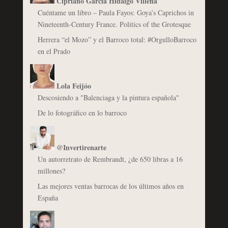
Cipriano García Hidalgo Villena
Cuéntame un libro – Paula Fayos: Goya’s Caprichos in
Nineteenth-Century France. Politics of the Grotesque
Herrera “el Mozo” y el Barroco total: #OrgulloBarroco
en el Prado
Lola Feijóo
Descosiendo a "Balenciaga y la pintura española"
De lo fotográfico en lo barroco
@Invertirenarte
Un autorretrato de Rembrandt, ¿de 650 libras a 16
millones?
Las mejores ventas barrocas de los últimos años en
España