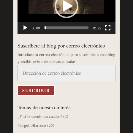
00:00
01:29
Suscríbete al blog por correo electrónico
Introduce tu correo electrónico para suscribirte a este blog
y recibir avisos de nuevas entradas.
Dirección
de
correo
electrónico
SUSCRIBIR
Temas de nuestro interés
¿Y si te cuento un cuadro?
(2)
#OrgulloBarroco
(25)