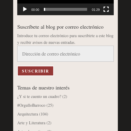
00:00
01:29
Suscríbete al blog por correo electrónico
Introduce tu correo electrónico para suscribirte a este blog
y recibir avisos de nuevas entradas.
Dirección
de
correo
electrónico
SUSCRIBIR
Temas de nuestro interés
¿Y si te cuento un cuadro?
(2)
#OrgulloBarroco
(25)
Arquitectura
(104)
Arte y Literatura
(2)