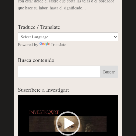
con ésta: desde el sastre que corta las telas o el bordador
que hace su labor, hasta el significado...
Traduce / Translate
Powered by
Translate
Busca contenido
Suscríbete a Investigart
Reproductor
de
vídeo