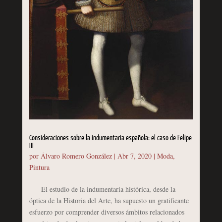
Consideraciones sobre la indumentaria española: el caso de Felipe
III
por
Álvaro Romero González
|
Abr 7, 2020
|
Moda
,
Pintura
El estudio de la indumentaria histórica, desde la
óptica de la Historia del Arte, ha supuesto un gratificante
esfuerzo por comprender diversos ámbitos relacionados