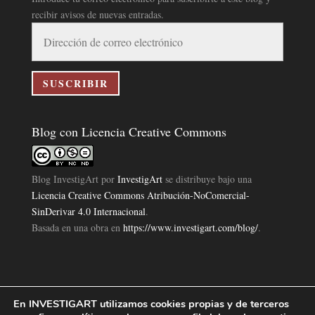
recibir avisos de nuevas entradas.
Dirección
de
correo
electrónico
SUSCRIBIR
Blog con Licencia Creative Commons
Blog InvestigArt
por
InvestigArt
se distribuye bajo una
Licencia Creative Commons Atribución-NoComercial-
SinDerivar 4.0 Internacional
.
Basada en una obra en
https://www.investigart.com/blog/
.
En INVESTIGART utilizamos cookies propias y de terceros
Política de Privacidad
Aviso Legal
Política de Cookies
|
|
|