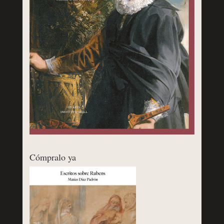
Cómpralo ya