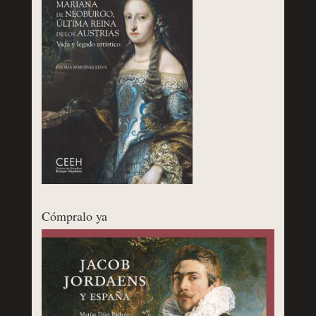
Cómpralo ya