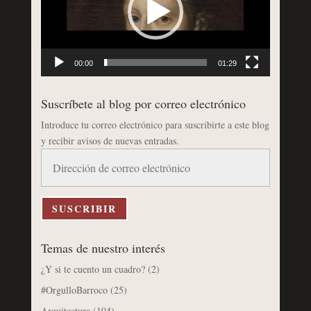
00:00
01:29
Suscríbete al blog por correo electrónico
Introduce tu correo electrónico para suscribirte a este blog
y recibir avisos de nuevas entradas.
Dirección
de
correo
electrónico
SUSCRIBIR
Temas de nuestro interés
¿Y si te cuento un cuadro?
(2)
#OrgulloBarroco
(25)
Arquitectura
(104)