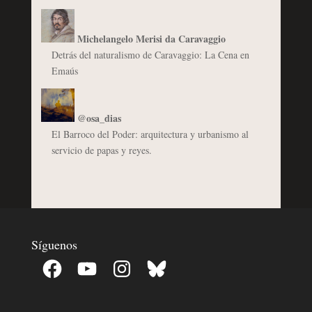
Michelangelo Merisi da Caravaggio
Detrás del naturalismo de Caravaggio: La Cena en
Emaús
@osa_dias
El Barroco del Poder: arquitectura y urbanismo al
servicio de papas y reyes.
Síguenos
Facebook
YouTube
Instagram
Bluesky