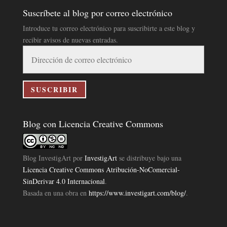
Suscríbete al blog por correo electrónico
Introduce tu correo electrónico para suscribirte a este blog y
recibir avisos de nuevas entradas.
Dirección
de
correo
electrónico
SUSCRIBIR
Blog con Licencia Creative Commons
Blog InvestigArt
por
InvestigArt
se distribuye bajo una
Licencia Creative Commons Atribución-NoComercial-
SinDerivar 4.0 Internacional
.
Basada en una obra en
https://www.investigart.com/blog/
.