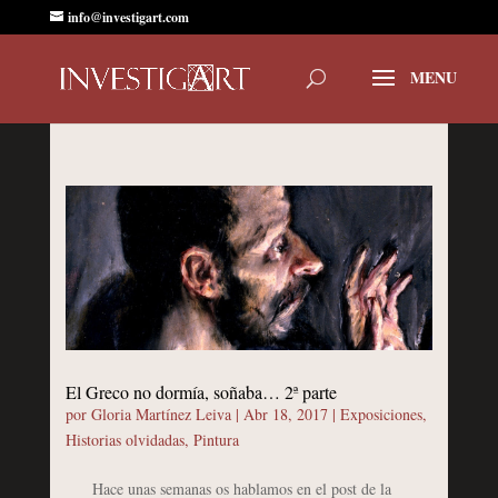
info@investigart.com
El Greco no dormía, soñaba… 2ª parte
por
Gloria Martínez Leiva
|
Abr 18, 2017
|
Exposiciones
,
Historias olvidadas
,
Pintura
Hace unas semanas os hablamos en el post de la