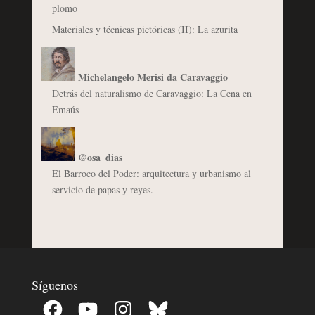
plomo
Materiales y técnicas pictóricas (II): La azurita
Michelangelo Merisi da Caravaggio
Detrás del naturalismo de Caravaggio: La Cena en
Emaús
@osa_dias
El Barroco del Poder: arquitectura y urbanismo al
servicio de papas y reyes.
Síguenos
Facebook
YouTube
Instagram
Bluesky