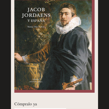
Cómpralo ya