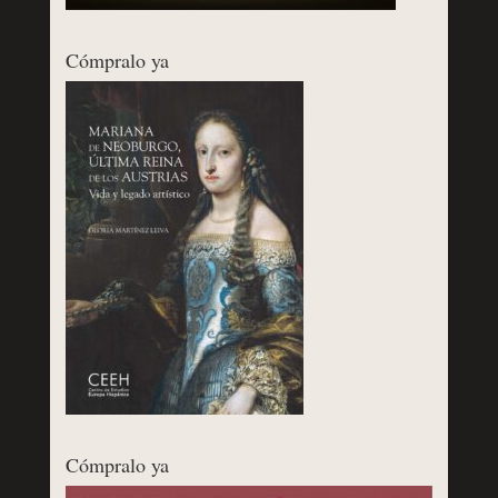
Cómpralo ya
Cómpralo ya