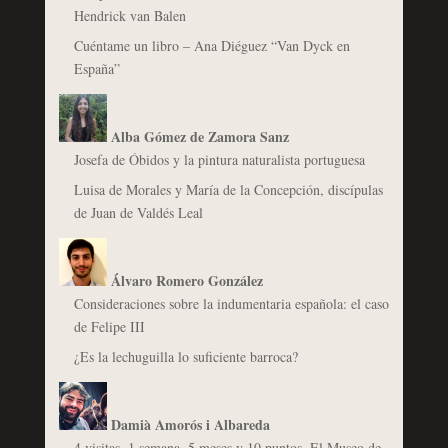
Hendrick van Balen
Cuéntame un libro – Ana Diéguez “Van Dyck en
España”
Alba Gómez de Zamora Sanz
Josefa de Óbidos y la pintura naturalista portuguesa
Luisa de Morales y María de la Concepción, discípulas
de Juan de Valdés Leal
Álvaro Romero González
Consideraciones sobre la indumentaria española: el caso
de Felipe III
¿Es la lechuguilla lo suficiente barroca?
Damià Amorós i Albareda
4 visitas, 1 semana, 5 meses y 10 puntos. El Museo de