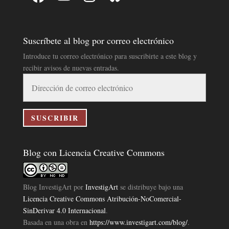
Suscríbete al blog por correo electrónico
Introduce tu correo electrónico para suscribirte a este blog y
recibir avisos de nuevas entradas.
Dirección
de
correo
electrónico
SUSCRIBIR
Blog con Licencia Creative Commons
Blog InvestigArt
por
InvestigArt
se distribuye bajo una
Licencia Creative Commons Atribución-NoComercial-
SinDerivar 4.0 Internacional
.
Basada en una obra en
https://www.investigart.com/blog/
.