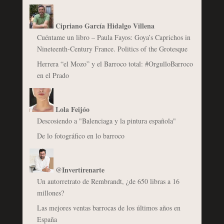
Cipriano García Hidalgo Villena
Cuéntame un libro – Paula Fayos: Goya’s Caprichos in
Nineteenth-Century France. Politics of the Grotesque
Herrera “el Mozo” y el Barroco total: #OrgulloBarroco
en el Prado
Lola Feijóo
Descosiendo a "Balenciaga y la pintura española"
De lo fotográfico en lo barroco
@Invertirenarte
Un autorretrato de Rembrandt, ¿de 650 libras a 16
millones?
Las mejores ventas barrocas de los últimos años en
España