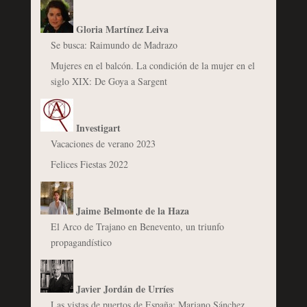
Gloria Martínez Leiva
Se busca: Raimundo de Madrazo
Mujeres en el balcón. La condición de la mujer en el
siglo XIX: De Goya a Sargent
Investigart
Vacaciones de verano 2023
Felices Fiestas 2022
Jaime Belmonte de la Haza
El Arco de Trajano en Benevento, un triunfo
propagandístico
Javier Jordán de Urríes
Las vistas de puertos de España: Mariano Sánchez