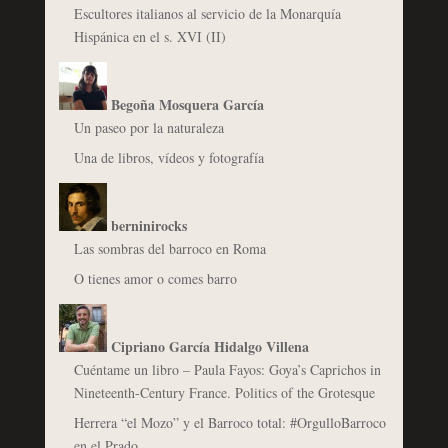
Escultores italianos al servicio de la Monarquía
Hispánica en el s. XVI (II)
Begoña Mosquera García
Un paseo por la naturaleza
Una de libros, vídeos y fotografía
berninirocks
Las sombras del barroco en Roma
O tienes amor o comes barro
Cipriano García Hidalgo Villena
Cuéntame un libro – Paula Fayos: Goya’s Caprichos in
Nineteenth-Century France. Politics of the Grotesque
Herrera “el Mozo” y el Barroco total: #OrgulloBarroco
en el Prado