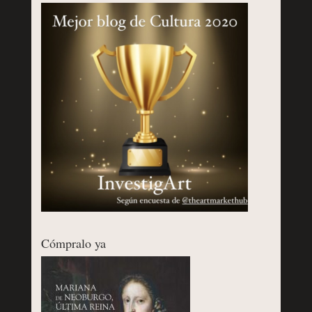
Cómpralo ya