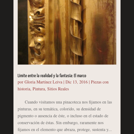
Límite entre la realidad y la fantasía: El marco
por
Gloria Martínez Leiva
|
Dic 13, 2016
|
Piezas con
historia
,
Pintura
,
Sitios Reales
Cuando visitamos una pinacoteca nos fijamos en las
pinturas, en su temática, colorido, su densidad de
pigmento o ausencia de éste, o incluso en el estado de
conservación de éstas. Sin embargo, raramente nos
fijamos en el elemento que abraza, protege, sustenta y...