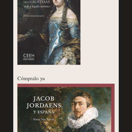
Cómpralo ya