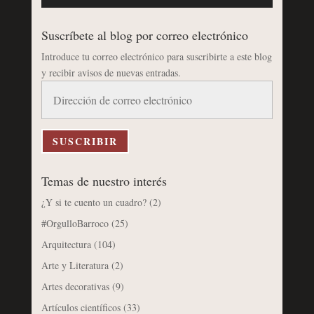
Suscríbete al blog por correo electrónico
Introduce tu correo electrónico para suscribirte a este blog
y recibir avisos de nuevas entradas.
Dirección
de
correo
electrónico
SUSCRIBIR
Temas de nuestro interés
¿Y si te cuento un cuadro?
(2)
#OrgulloBarroco
(25)
Arquitectura
(104)
Arte y Literatura
(2)
Artes decorativas
(9)
Artículos científicos
(33)