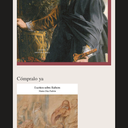
Cómpralo ya