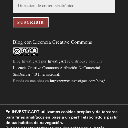
Dirección
de
correo
electrónico
SUSCRIBIR
Blog con Licencia Creative Commons
Blog InvestigArt
por
InvestigArt
se distribuye bajo una
Licencia Creative Commons Atribución-NoComercial-
SinDerivar 4.0 Internacional
.
Basada en una obra en
https://www.investigart.com/blog/
.
En INVESTIGART utilizamos cookies propias y de terceros
Política de Privacidad
Aviso Legal
Política de Cookies
|
|
|
para fines analíticos en base a un perfil elaborado a partir
Diseño Pagina Web 4U
Investigart Copyright © 2019. |
de tus hábitos de navegación.