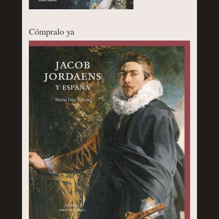
Cómpralo ya