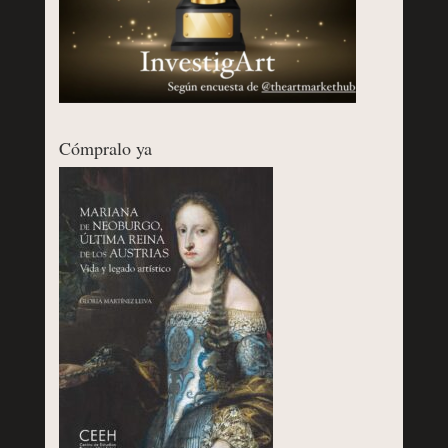
Cómpralo ya