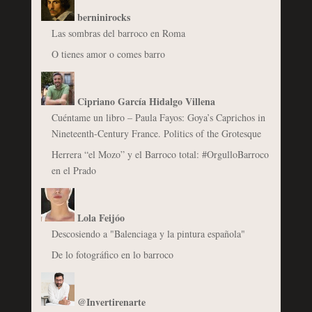
berninirocks
Las sombras del barroco en Roma
O tienes amor o comes barro
Cipriano García Hidalgo Villena
Cuéntame un libro – Paula Fayos: Goya’s Caprichos in
Nineteenth-Century France. Politics of the Grotesque
Herrera “el Mozo” y el Barroco total: #OrgulloBarroco
en el Prado
Lola Feijóo
Descosiendo a "Balenciaga y la pintura española"
De lo fotográfico en lo barroco
@Invertirenarte