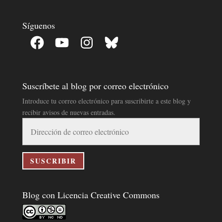
Síguenos
Facebook
YouTube
Instagram
Bluesky
Suscríbete al blog por correo electrónico
Introduce tu correo electrónico para suscribirte a este blog y
recibir avisos de nuevas entradas.
Dirección
de
correo
electrónico
SUSCRIBIR
Blog con Licencia Creative Commons