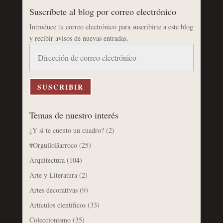
Suscríbete al blog por correo electrónico
Introduce tu correo electrónico para suscribirte a este blog
y recibir avisos de nuevas entradas.
Dirección
de
correo
electrónico
SUSCRIBIR
Temas de nuestro interés
¿Y si te cuento un cuadro?
(2)
#OrgulloBarroco
(25)
Arquitectura
(104)
Arte y Literatura
(2)
Artes decorativas
(9)
Artículos científicos
(33)
Coleccionismo
(35)