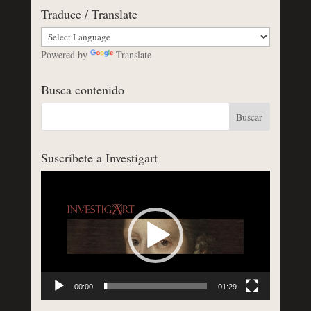
Traduce / Translate
Powered by
Translate
Busca contenido
Suscríbete a Investigart
Reproductor
de
vídeo
00:00
01:29