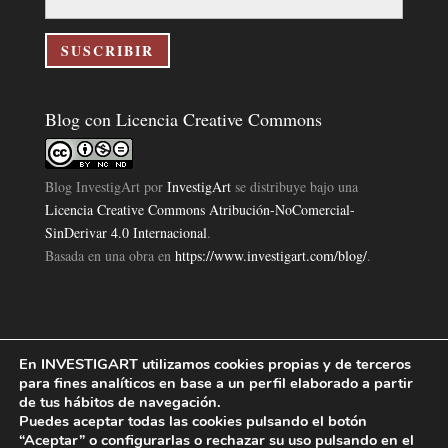
correo
electrónico
SUSCRIBIR
Blog con Licencia Creative Commons
Blog InvestigArt
por
InvestigArt
se distribuye bajo una
Licencia Creative Commons Atribución-NoComercial-
SinDerivar 4.0 Internacional
.
Basada en una obra en
https://www.investigart.com/blog/
.
En INVESTIGART utilizamos cookies propias y de terceros
Política de Privacidad
Aviso Legal
Política de Cookies
|
|
|
para fines analíticos en base a un perfil elaborado a partir
Diseño Pagina Web 4U
Investigart Copyright © 2019. |
de tus hábitos de navegación.
Puedes aceptar todas las cookies pulsando el botón
“Aceptar” o configurarlas o rechazar su uso pulsando en el