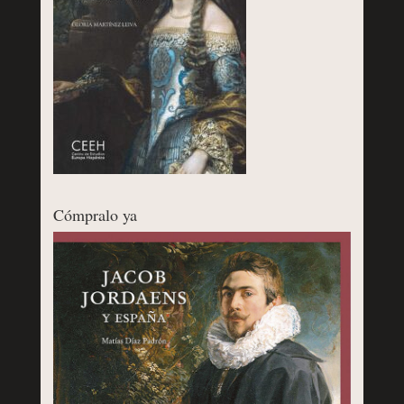
Cómpralo ya