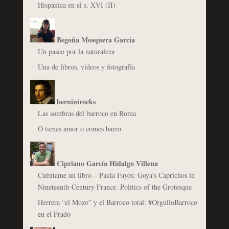
Hispánica en el s. XVI (II)
Begoña Mosquera García
Un paseo por la naturaleza
Una de libros, vídeos y fotografía
berninirocks
Las sombras del barroco en Roma
O tienes amor o comes barro
Cipriano García Hidalgo Villena
Cuéntame un libro – Paula Fayos: Goya’s Caprichos in
Nineteenth-Century France. Politics of the Grotesque
Herrera “el Mozo” y el Barroco total: #OrgulloBarroco
en el Prado