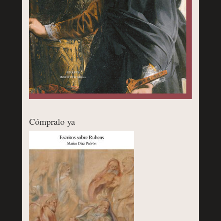
Cómpralo ya