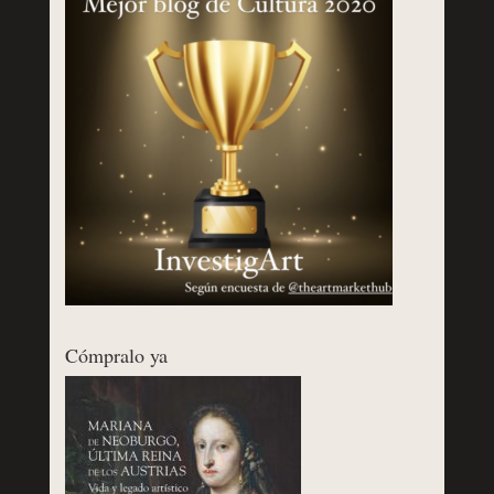
Cómpralo ya