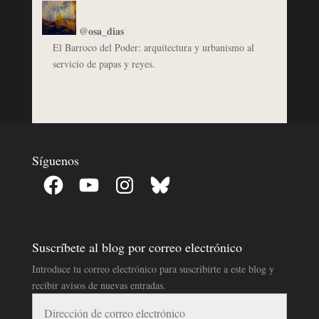
@osa_dias
El Barroco del Poder: arquitectura y urbanismo al
servicio de papas y reyes.
Síguenos
Facebook
YouTube
Instagram
Bluesky
Suscríbete al blog por correo electrónico
Introduce tu correo electrónico para suscribirte a este blog y
recibir avisos de nuevas entradas.
Dirección
de