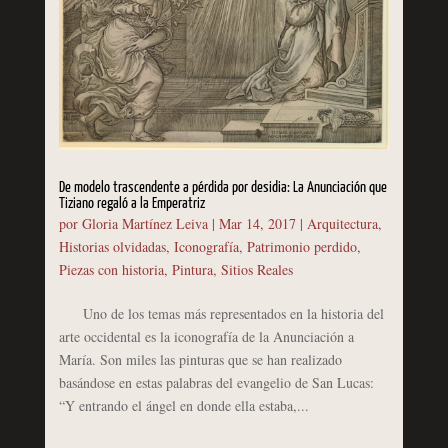
De modelo trascendente a pérdida por desidia: La Anunciación que
Tiziano regaló a la Emperatriz
por
Gloria Martínez Leiva
|
Mar 14, 2017
|
Arquitectura
,
Historias olvidadas
,
Iconografía
,
Patrimonio perdido
,
Piezas con historia
,
Pintura
,
Sitios Reales
Uno de los temas más representados en la historia del
arte occidental es la iconografía de la Anunciación a
María. Son miles las pinturas que se han realizado
basándose en estas palabras del evangelio de San Lucas:
“Y entrando el ángel en donde ella estaba,...